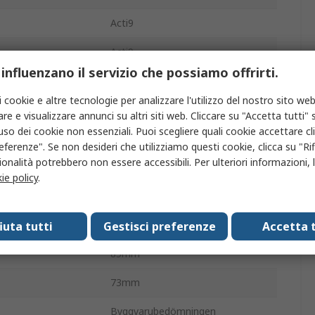
Acti9
Acti9
 influenzano il servizio che possiamo offrirti.
o
300mA
i cookie e altre tecnologie per analizzare l'utilizzo del nostro sito web
Guida DIN
re e visualizzare annunci su altri siti web. Cliccare su "Accetta tutti" s
'uso dei cookie non essenziali. Puoi scegliere quali cookie accettare c
vento
Tipo C
eferenze". Se non desideri che utilizziamo questi cookie, clicca su "Rifi
onalità potrebbero non essere accessibili. Per ulteriori informazioni, l
za terminazione
Singolo
ie policy
.
EN/IEC 61009-2-1, RoHS, REACH
36mm
fiuta tutti
Gestisci preferenze
Accetta t
85mm
73mm
Byggvarubedömningen