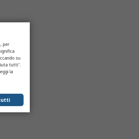
, per
ignifica
liccando su
uta tutti".
eggi la
utti