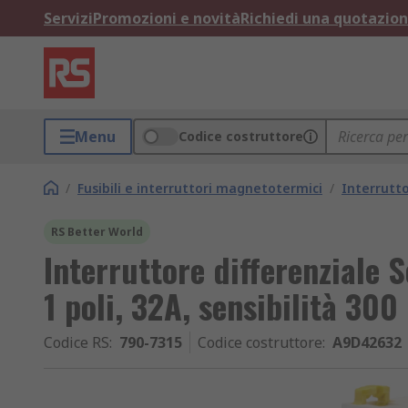
Servizi
Promozioni e novità
Richiedi una quotazio
Menu
Codice costruttore
/
Fusibili e interruttori magnetotermici
/
Interrutt
RS Better World
Interruttore differenziale S
1 poli, 32A, sensibilità 300
Codice RS
:
790-7315
Codice costruttore
:
A9D42632