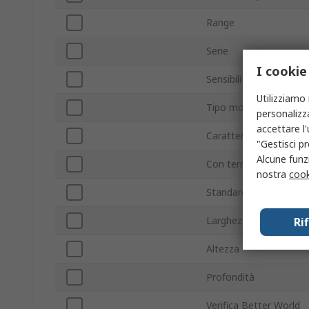
Range
Serie
I cookie
Sensibilità di intervent
Utilizziamo 
Tipo montaggio
personalizza
accettare l
Caratteristica di inter
"Gestisci pr
Alcune funzi
Con terminazione/sen
nostra
cook
Standard/Approvazioni
Larghezza
Ri
Altezza
Profondità
Verifica Better World