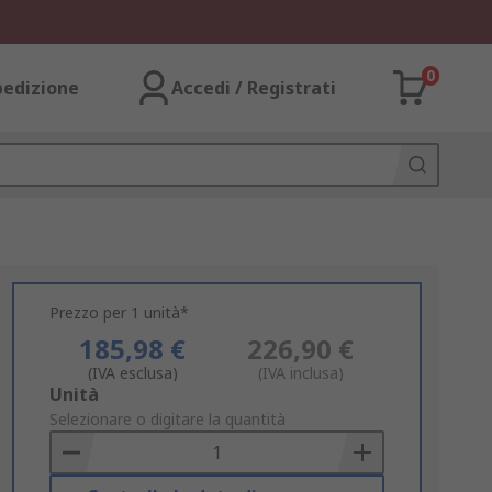
0
pedizione
Accedi / Registrati
Prezzo per 1 unità*
185,98 €
226,90 €
(IVA esclusa)
(IVA inclusa)
Add
Unità
to
Selezionare o digitare la quantità
Basket