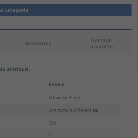
la categoria
Dettagli
Normative
prodotto
iù attributi.
Valore
Schneider Electric
Interruttore differenziale
32A
1