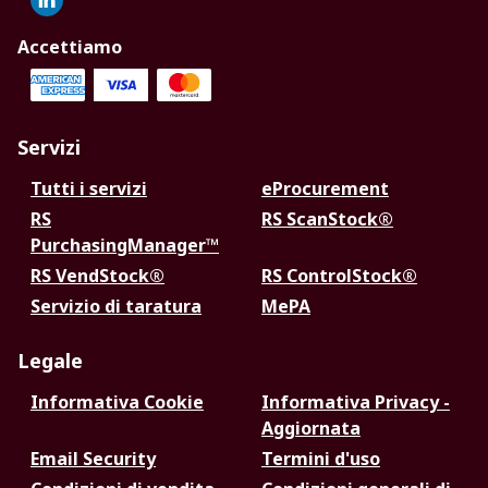
Accettiamo
Servizi
Tutti i servizi
eProcurement
RS
RS ScanStock®
PurchasingManager™
RS VendStock®
RS ControlStock®
Servizio di taratura
MePA
Legale
Informativa Cookie
Informativa Privacy -
Aggiornata
Email Security
Termini d'uso