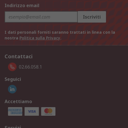
Indirizzo email
Iscriviti
I dati personali forniti saranno trattati in linea con la
nostra
Politica sulla Privacy
.
Contattaci
02.66.058.1
Seguici
Accettiamo
Servizi