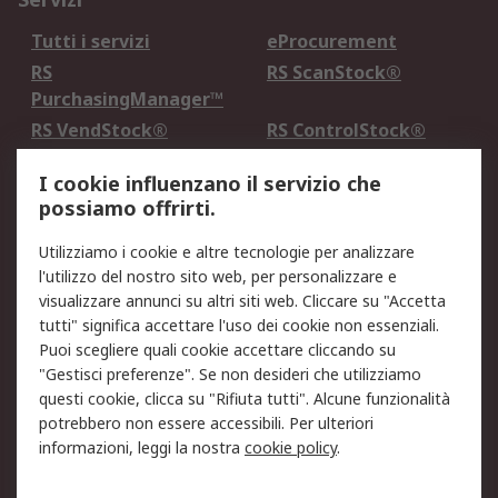
Tutti i servizi
eProcurement
RS
RS ScanStock®
PurchasingManager™
RS VendStock®
RS ControlStock®
Servizio di taratura
MePA
I cookie influenzano il servizio che
possiamo offrirti.
Legale
Utilizziamo i cookie e altre tecnologie per analizzare
Informativa Cookie
Informativa Privacy -
l'utilizzo del nostro sito web, per personalizzare e
Aggiornata
visualizzare annunci su altri siti web. Cliccare su "Accetta
Email Security
Termini d'uso
tutti" significa accettare l'uso dei cookie non essenziali.
Condizioni di vendita
Condizioni generali di
Puoi scegliere quali cookie accettare cliccando su
servizio
"Gestisci preferenze". Se non desideri che utilizziamo
questi cookie, clicca su "Rifiuta tutti". Alcune funzionalità
Etica e responsabilità
potrebbero non essere accessibili. Per ulteriori
informazioni, leggi la nostra
cookie policy
.
Chi Siamo