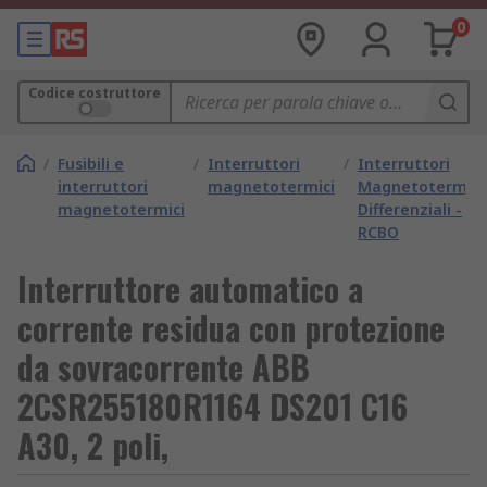
0
Codice costruttore
/
Fusibili e
/
Interruttori
/
Interruttori
interruttori
magnetotermici
Magnetotermici
magnetotermici
Differenziali -
RCBO
Interruttore automatico a
corrente residua con protezione
da sovracorrente ABB
2CSR255180R1164 DS201 C16
A30, 2 poli,