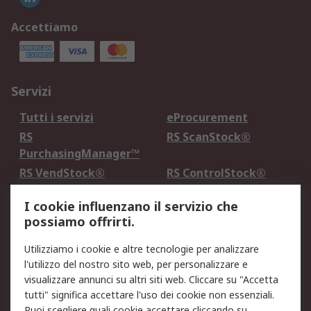
Accettiamo
Servizi
Tutti i servizi
eProcurement
RS
RS ScanStock®
PurchasingManager™
RS VendStock®
RS ControlStock®
Servizio di taratura
MePA
I cookie influenzano il servizio che
possiamo offrirti.
Legale
Utilizziamo i cookie e altre tecnologie per analizzare
Informativa Cookie
Informativa Privacy -
l'utilizzo del nostro sito web, per personalizzare e
Aggiornata
visualizzare annunci su altri siti web. Cliccare su "Accetta
Email Security
Termini d'uso
tutti" significa accettare l'uso dei cookie non essenziali.
Condizioni di vendita
Condizioni generali di
Puoi scegliere quali cookie accettare cliccando su