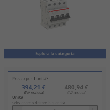
Esplora la categoria
Prezzo per 1 unità*
394,21 €
480,94 €
(IVA esclusa)
(IVA inclusa)
Add
Unità
to
Selezionare o digitare la quantità
Basket