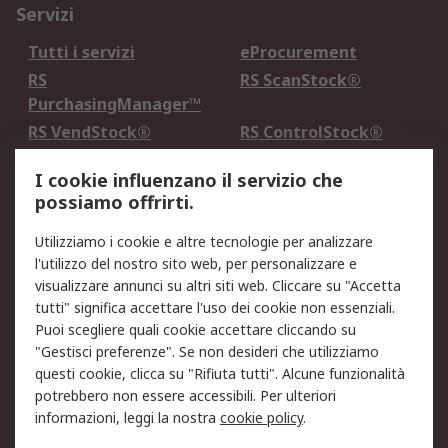
Servizi
Tutti i servizi
eProcurement
RS
RS ScanStock®
PurchasingManager™
RS VendStock®
RS ControlStock®
Servizio di taratura
MePA
I cookie influenzano il servizio che
possiamo offrirti.
Legale
Utilizziamo i cookie e altre tecnologie per analizzare
Informativa Cookie
Informativa Privacy -
l'utilizzo del nostro sito web, per personalizzare e
Aggiornata
visualizzare annunci su altri siti web. Cliccare su "Accetta
Email Security
Termini d'uso
tutti" significa accettare l'uso dei cookie non essenziali.
Condizioni di vendita
Condizioni generali di
Puoi scegliere quali cookie accettare cliccando su
servizio
"Gestisci preferenze". Se non desideri che utilizziamo
questi cookie, clicca su "Rifiuta tutti". Alcune funzionalità
Etica e responsabilità
potrebbero non essere accessibili. Per ulteriori
informazioni, leggi la nostra
cookie policy
.
Chi Siamo