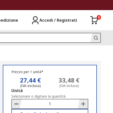
0
pedizione
Accedi / Registrati
Prezzo per 1 unità*
27,44 €
33,48 €
(IVA esclusa)
(IVA inclusa)
Add
Unità
to
Selezionare o digitare la quantità
Basket