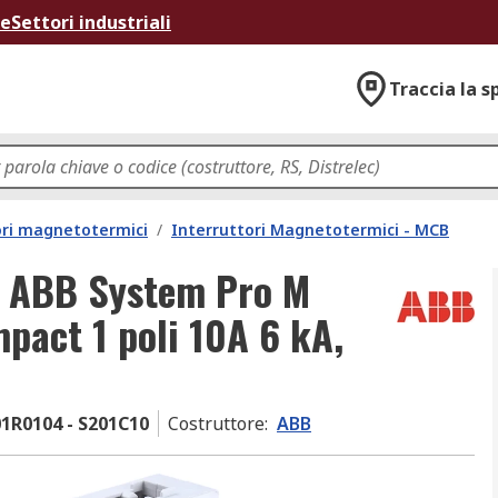
ne
Settori industriali
Traccia la s
ori magnetotermici
/
Interruttori Magnetotermici - MCB
to ABB System Pro M
act 1 poli 10A 6 kA,
1R0104 - S201C10
Costruttore
:
ABB