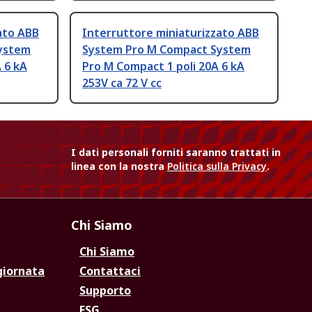
ato ABB
Interruttore miniaturizzato ABB
ystem
System Pro M Compact System
 6 kA
Pro M Compact 1 poli 20A 6 kA
253V ca 72 V cc
I dati personali forniti saranno trattati in
linea con la nostra
Politica sulla Privacy
.
Chi Siamo
Chi Siamo
giornata
Contattaci
Supporto
ESG