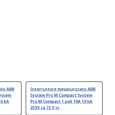
ato ABB
Interruttore miniaturizzato ABB
ystem
System Pro M Compact System
 6 kA
Pro M Compact 1 poli 10A 10 kA
253V ca 72 V cc