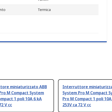
ento
Termica
tore miniaturizzato ABB
Interruttore miniaturizz
Pro M Compact System
System Pro M Compact S
mpact 1 poli 10A 6 kA
Pro M Compact 1 poli 10A
72 V cc
253V ca 72 V cc