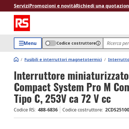
Servizi
Promozioni e novità
Richiedi una quotazio
Menu
Codice costruttore
/
Fusibili e interruttori magnetotermici
/
Interrutt
Interruttore miniaturizza
Compact System Pro M Comp
Tipo C, 253V ca 72 V cc
Codice RS
:
488-6836
Codice costruttore
:
2CDS25100