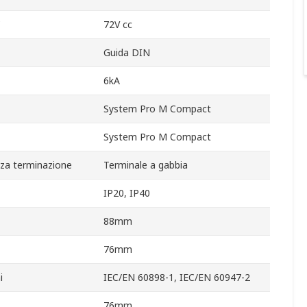
C
72V cc
Guida DIN
6kA
System Pro M Compact
System Pro M Compact
za terminazione
Terminale a gabbia
IP20, IP40
88mm
76mm
i
IEC/EN 60898-1, IEC/EN 60947-2
76mm