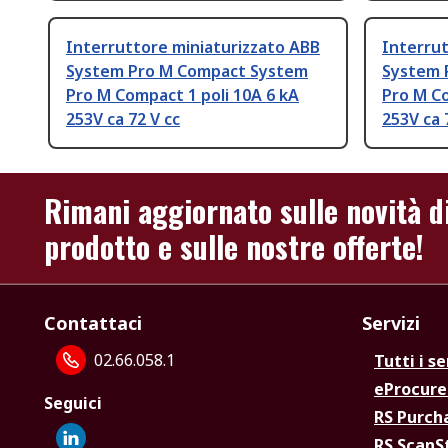
Interruttore miniaturizzato ABB
Interrut
System Pro M Compact System
System 
Pro M Compact 1 poli 10A 6 kA
Pro M Co
253V ca 72 V cc
253V ca 
Rimani aggiornato sulle novità d
prodotto e sulle nostre offerte!
Contattaci
Servizi
02.66.058.1
Tutti i se
eProcur
Seguici
RS Purc
RS Scan