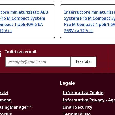
tore miniaturizzato ABB
Interruttore miniaturizz
Pro M Compact System
System Pro M Compact S
mpact 1 poli 40A 6 kA
Pro M Compact 1 poli 1.6A
72 V cc
253V ca 72 V cc
i
Indirizzo email
Iscriviti
Legale
rvizi
Informativa Cookie
ement
Informativa Privacy - Ag
hasingManager™
Email Security
Stock®
Termini d'uso