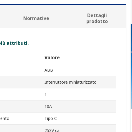
Dettagli
Normative
prodotto
iù attributi.
Valore
ABB
Interruttore miniaturizzato
1
10A
rvento
Tipo C
A
253V ca