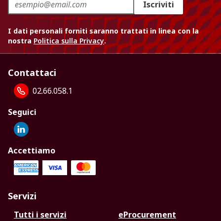
Iscriviti
I dati personali forniti saranno trattati in linea con la
nostra
Politica sulla Privacy
.
Contattaci
02.66.058.1
Seguici
Accettiamo
Servizi
Tutti i servizi
eProcurement