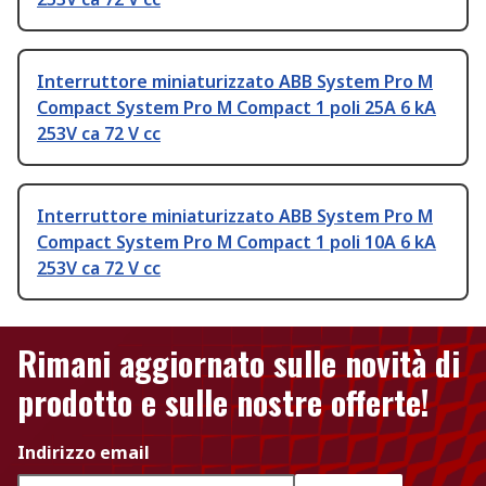
Interruttore miniaturizzato ABB System Pro M
Compact System Pro M Compact 1 poli 25A 6 kA
253V ca 72 V cc
Interruttore miniaturizzato ABB System Pro M
Compact System Pro M Compact 1 poli 10A 6 kA
253V ca 72 V cc
Rimani aggiornato sulle novità di
prodotto e sulle nostre offerte!
Indirizzo email