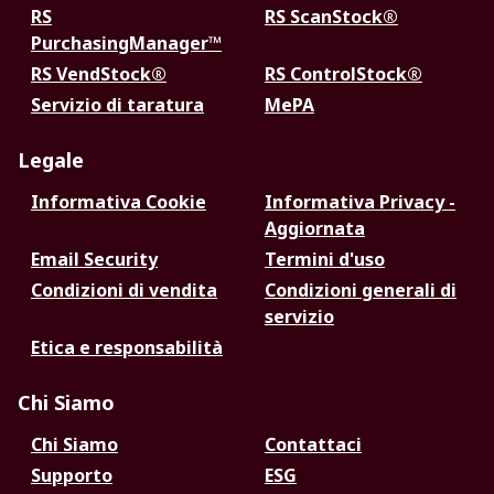
RS
RS ScanStock®
PurchasingManager™
RS VendStock®
RS ControlStock®
Servizio di taratura
MePA
Legale
Informativa Cookie
Informativa Privacy -
Aggiornata
Email Security
Termini d'uso
Condizioni di vendita
Condizioni generali di
servizio
Etica e responsabilità
Chi Siamo
Chi Siamo
Contattaci
Supporto
ESG