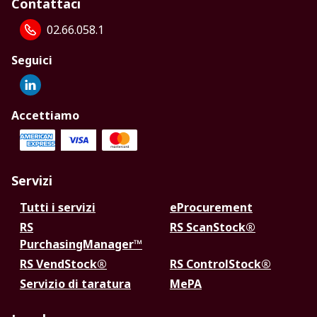
Contattaci
02.66.058.1
Seguici
Accettiamo
Servizi
Tutti i servizi
eProcurement
RS
RS ScanStock®
PurchasingManager™
RS VendStock®
RS ControlStock®
Servizio di taratura
MePA