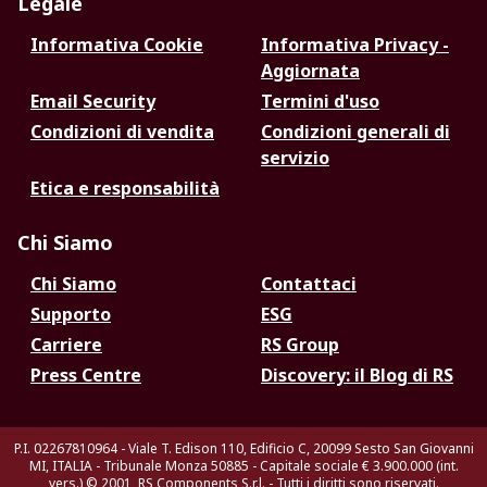
Legale
Informativa Cookie
Informativa Privacy -
Aggiornata
Email Security
Termini d'uso
Condizioni di vendita
Condizioni generali di
servizio
Etica e responsabilità
Chi Siamo
Chi Siamo
Contattaci
Supporto
ESG
Carriere
RS Group
Press Centre
Discovery: il Blog di RS
P.I. 02267810964 - Viale T. Edison 110, Edificio C, 20099 Sesto San Giovanni
MI, ITALIA - Tribunale Monza 50885 - Capitale sociale € 3.900.000 (int.
vers.)
© 2001, RS Components S.r.l. - Tutti i diritti sono riservati.