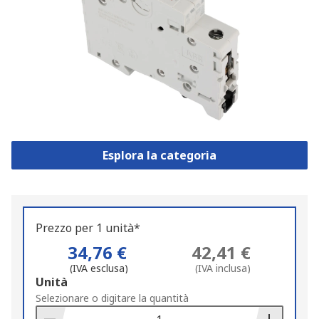
Esplora la categoria
Prezzo per 1 unità*
34,76 €
42,41 €
(IVA esclusa)
(IVA inclusa)
Add
Unità
to
Selezionare o digitare la quantità
Basket