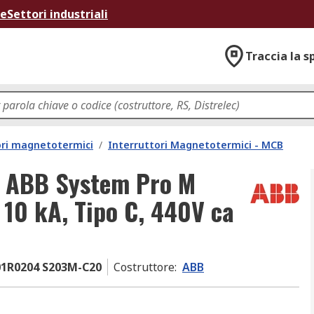
ne
Settori industriali
Traccia la s
ori magnetotermici
/
Interruttori Magnetotermici - MCB
to ABB System Pro M
10 kA, Tipo C, 440V ca
1R0204 S203M-C20
Costruttore
:
ABB