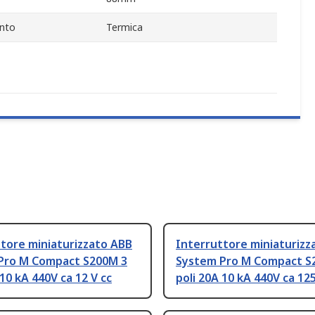
ento
Termica
tore miniaturizzato ABB
Interruttore miniaturizz
Pro M Compact S200M 3
System Pro M Compact S
 10 kA 440V ca 12 V cc
poli 20A 10 kA 440V ca 125