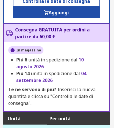
Controlla le date di consegna
Aggiungi
Consegna GRATUITA per ordini a
partire da 60,00 €
In magazzino
Più
6
unità in spedizione dal
10
agosto 2026
Più
14
unità in spedizione dal
04
settembre 2026
Te ne servono di più?
Inserisci la nuova
quantità e clicca su "Controlla le date di
consegna".
Unità
Per unità