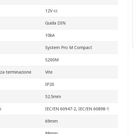
C
12V cc
Guida DIN
10kA
System Pro M Compact
S200M
za terminazione
Vite
IP20
52.5mm
i
IEC/EN 60947-2, IEC/EN 60898-1
69mm
88mm