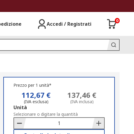
0
pedizione
Accedi / Registrati
Prezzo per 1 unità*
112,67 €
137,46 €
(IVA esclusa)
(IVA inclusa)
Add
Unità
to
Selezionare o digitare la quantità
Basket