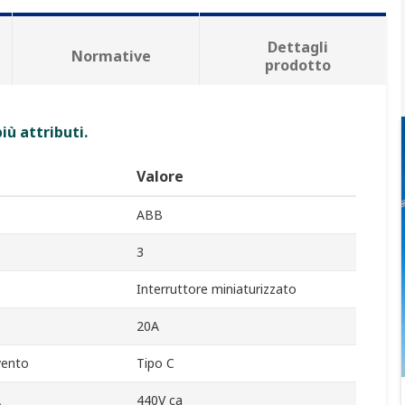
Dettagli
Normative
prodotto
iù attributi.
Valore
ABB
3
Interruttore miniaturizzato
20A
rvento
Tipo C
A
440V ca