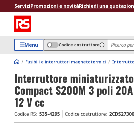
Servizi
Promozioni e novità
Richiedi una quotazio
Menu
Codice costruttore
/
Fusibili e interruttori magnetotermici
/
Interrutt
Interruttore miniaturizza
Compact S200M 3 poli 20A 
12 V cc
Codice RS
:
535-4295
Codice costruttore
:
2CDS27300