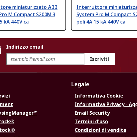
tore miniaturizzato ABB
Interruttore miniaturizz
Pro M Compact S200M 3
System Pro M Compact S
15 kA 440V ca
poli 4A 15 kA 440V ca
i
Indirizzo email
Iscriviti
Legale
rvizi
Informativa Cookie
ement
Informativa Privacy - Ag
hasingManager™
Email Security
Stock®
Termini d'uso
Stock®
Condizioni di vendita