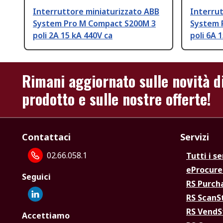
Interruttore miniaturizzato ABB
Interrut
System Pro M Compact S200M 3
System 
poli 2A 15 kA 440V ca
poli 6A 
Rimani aggiornato sulle novità d
prodotto e sulle nostre offerte!
Contattaci
Servizi
02.66.058.1
Tutti i se
eProcur
Seguici
RS Purc
RS Scan
RS Vend
Accettiamo