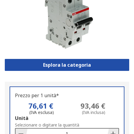
Esplora la categoria
Prezzo per 1 unità*
76,61 €
93,46 €
(IVA esclusa)
(IVA inclusa)
Add
Unità
to
Selezionare o digitare la quantità
Basket