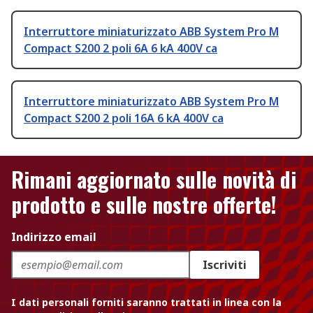
Interruttore miniaturizzato ABB System Pro M
Compact S200 2 poli 6A 6 kA 400V ca
Interruttore miniaturizzato ABB System Pro M
Compact S200 2 poli 16A 6 kA 400V ca
Rimani aggiornato sulle novità di
prodotto e sulle nostre offerte!
Indirizzo email
Iscriviti
I dati personali forniti saranno trattati in linea con la