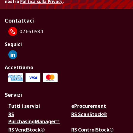
nostra
Politica sulla Privacy
.
Contattaci
02.66.058.1
Seguici
Accettiamo
Servizi
Tutti i servizi
eProcurement
RS
RS ScanStock®
PurchasingManager™
RS VendStock®
RS ControlStock®