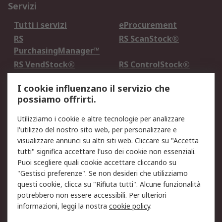
Servizi
Tutti i servizi
eProcurement
RS
RS ScanStock®
PurchasingManager™
RS VendStock®
RS ControlStock®
Servizio di taratura
MePA
I cookie influenzano il servizio che
possiamo offrirti.
Legale
Utilizziamo i cookie e altre tecnologie per analizzare
Informativa Cookie
Informativa Privacy -
l'utilizzo del nostro sito web, per personalizzare e
Aggiornata
visualizzare annunci su altri siti web. Cliccare su "Accetta
Email Security
Termini d'uso
tutti" significa accettare l'uso dei cookie non essenziali.
Condizioni di vendita
Condizioni generali di
Puoi scegliere quali cookie accettare cliccando su
servizio
"Gestisci preferenze". Se non desideri che utilizziamo
questi cookie, clicca su "Rifiuta tutti". Alcune funzionalità
Etica e responsabilità
potrebbero non essere accessibili. Per ulteriori
informazioni, leggi la nostra
cookie policy
.
Chi Siamo