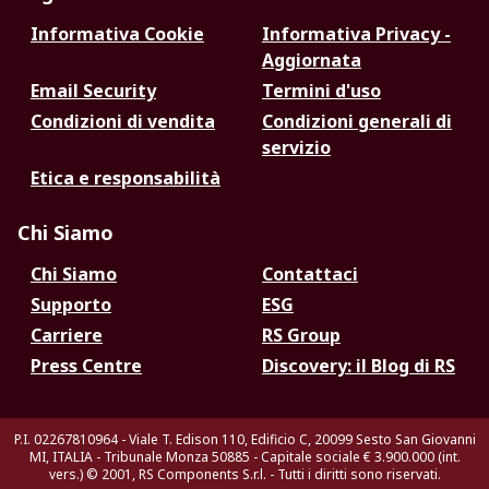
Informativa Cookie
Informativa Privacy -
Aggiornata
Email Security
Termini d'uso
Condizioni di vendita
Condizioni generali di
servizio
Etica e responsabilità
Chi Siamo
Chi Siamo
Contattaci
Supporto
ESG
Carriere
RS Group
Press Centre
Discovery: il Blog di RS
P.I. 02267810964 - Viale T. Edison 110, Edificio C, 20099 Sesto San Giovanni
MI, ITALIA - Tribunale Monza 50885 - Capitale sociale € 3.900.000 (int.
vers.)
© 2001, RS Components S.r.l. - Tutti i diritti sono riservati.