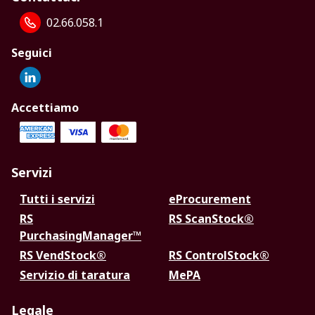
02.66.058.1
Seguici
Accettiamo
Servizi
Tutti i servizi
eProcurement
RS
RS ScanStock®
PurchasingManager™
RS VendStock®
RS ControlStock®
Servizio di taratura
MePA
Legale