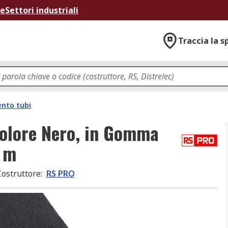
ne
Settori industriali
Traccia la s
nto tubi
colore Nero, in Gomma
5 m
Costruttore
:
RS PRO