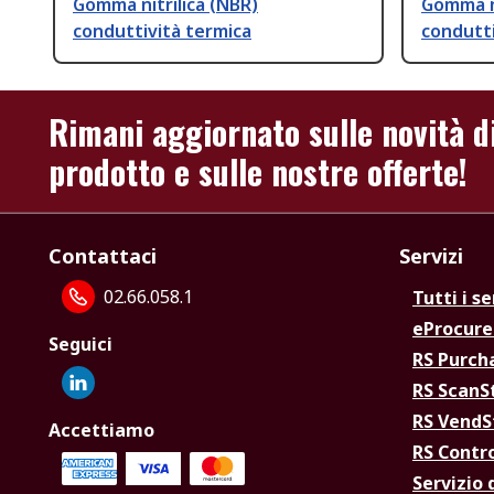
Gomma nitrilica (NBR)
Gomma ni
conduttività termica
condutti
Rimani aggiornato sulle novità d
prodotto e sulle nostre offerte!
Contattaci
Servizi
02.66.058.1
Tutti i se
eProcur
Seguici
RS Purc
RS Scan
RS Vend
Accettiamo
RS Contr
Servizio 