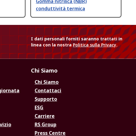
Gomma nitrilica (NBR)
conduttività termica
I dati personali forniti saranno trattati in
linea con la nostra
Politica sulla Privacy
.
Chi Siamo
Chi Siamo
giornata
Contattaci
Supporto
ESG
Carriere
vizio
RS Group
Press Centre