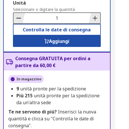
Add
Unità
to
Selezionare o digitare la quantità
Basket
Controlla le date di consegna
Aggiungi
Consegna GRATUITA per ordini a
partire da 60,00 €
In magazzino
9
unità pronte per la spedizione
Più
215
unità pronte per la spedizione
da un'altra sede
Te ne servono di più?
Inserisci la nuova
quantità e clicca su "Controlla le date di
consegna".