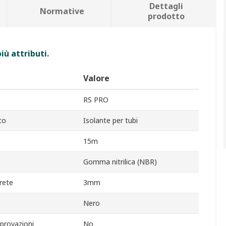
Dettagli
Normative
prodotto
iù attributi.
Valore
RS PRO
to
Isolante per tubi
15m
Gomma nitrilica (NBR)
rete
3mm
Nero
provazioni
No