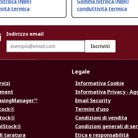
trilica (NBR)
Gomma nitrilica (NBR)
vità termica
conduttività termica
i
Indirizzo email
Iscriviti
Legale
rvizi
Informativa Cookie
ement
Informativa Privacy - Ag
hasingManager™
Email Security
Stock®
Termini d'uso
Stock®
Condizioni di vendita
olStock®
Condizioni generali di ser
di taratura
Etica e responsabilità