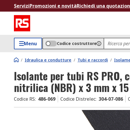
Servizi
Promozioni e novità
Richiedi una quotazio
Menu
Codice costruttore
/
Idraulica e condutture
/
Tubi e raccordi
/
Isolame
Isolante per tubi RS PRO, 
nitrilica (NBR) x 3 mm x 1
Codice RS
:
486-069
Codice Distrelec
:
304-07-086