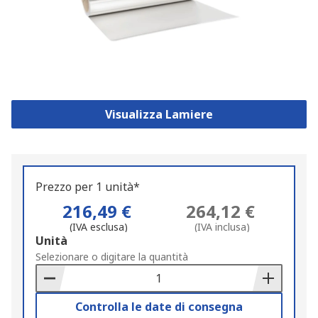
Visualizza Lamiere
Prezzo per 1 unità*
216,49 €
264,12 €
(IVA esclusa)
(IVA inclusa)
Add
Unità
to
Selezionare o digitare la quantità
Basket
Controlla le date di consegna