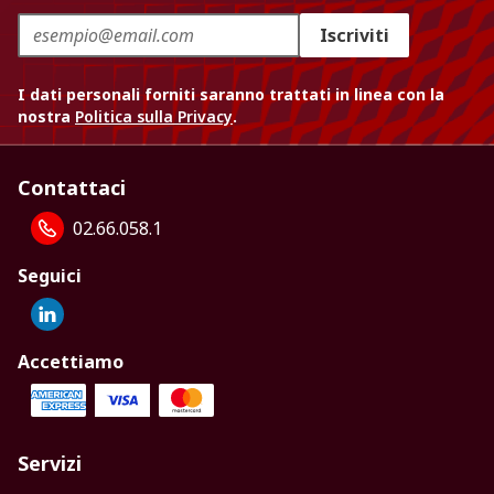
Iscriviti
I dati personali forniti saranno trattati in linea con la
nostra
Politica sulla Privacy
.
Contattaci
02.66.058.1
Seguici
Accettiamo
Servizi