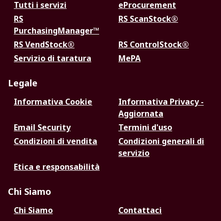
Tutti i servizi
eProcurement
RS
RS ScanStock®
PurchasingManager™
RS VendStock®
RS ControlStock®
Servizio di taratura
MePA
Legale
Informativa Cookie
Informativa Privacy -
Aggiornata
Email Security
Termini d'uso
Condizioni di vendita
Condizioni generali di
servizio
Etica e responsabilità
Chi Siamo
Chi Siamo
Contattaci