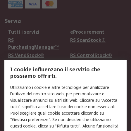
Servizi
Tutti i servizi
eProcurement
RS
RS ScanStock®
PurchasingManager™
RS VendStock®
RS ControlStock®
Servizio di taratura
MePA
I cookie influenzano il servizio che
possiamo offrirti.
Legale
Utilizziamo i cookie e altre tecnologie per analizzare
Informativa Cookie
Informativa Privacy -
l'utilizzo del nostro sito web, per personalizzare e
Aggiornata
visualizzare annunci su altri siti web. Cliccare su "Accetta
Email Security
Termini d'uso
tutti" significa accettare l'uso dei cookie non essenziali.
Condizioni di vendita
Condizioni generali di
Puoi scegliere quali cookie accettare cliccando su
servizio
"Gestisci preferenze". Se non desideri che utilizziamo
questi cookie, clicca su "Rifiuta tutti". Alcune funzionalità
Etica e responsabilità