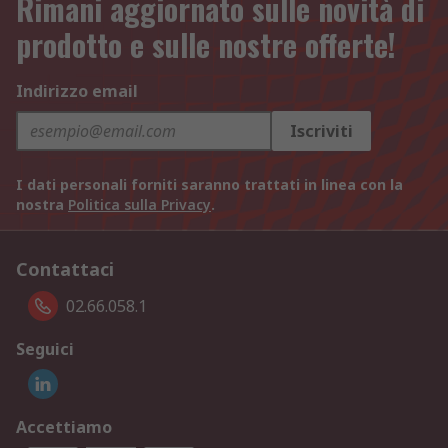
Rimani aggiornato sulle novità di
prodotto e sulle nostre offerte!
Indirizzo email
Iscriviti
I dati personali forniti saranno trattati in linea con la
nostra
Politica sulla Privacy
.
Contattaci
02.66.058.1
Seguici
Accettiamo