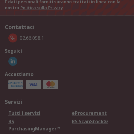
I dati personali forniti saranno trattati in linea con la
nostra
Politica sulla Privacy
.
Contattaci
02.66.058.1
Seguici
Accettiamo
Servizi
Tutti i servizi
eProcurement
RS
RS ScanStock®
PurchasingManager™