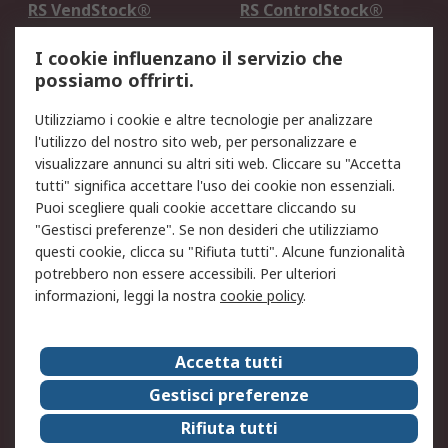
RS VendStock®
RS ControlStock®
Servizio di taratura
MePA
I cookie influenzano il servizio che
possiamo offrirti.
Legale
Utilizziamo i cookie e altre tecnologie per analizzare
Informativa Cookie
Informativa Privacy -
l'utilizzo del nostro sito web, per personalizzare e
Aggiornata
visualizzare annunci su altri siti web. Cliccare su "Accetta
Email Security
Termini d'uso
tutti" significa accettare l'uso dei cookie non essenziali.
Condizioni di vendita
Condizioni generali di
Puoi scegliere quali cookie accettare cliccando su
servizio
"Gestisci preferenze". Se non desideri che utilizziamo
questi cookie, clicca su "Rifiuta tutti". Alcune funzionalità
Etica e responsabilità
potrebbero non essere accessibili. Per ulteriori
informazioni, leggi la nostra
cookie policy
.
Chi Siamo
Chi Siamo
Contattaci
Accetta tutti
Supporto
ESG
Gestisci preferenze
Carriere
RS Group
Rifiuta tutti
Press Centre
Discovery: il Blog di RS