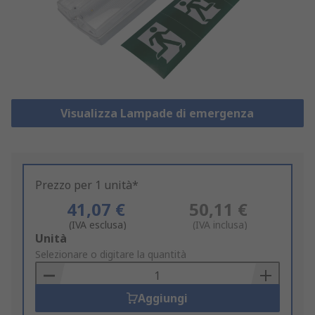
Visualizza Lampade di emergenza
Prezzo per 1 unità*
41,07 €
50,11 €
(IVA esclusa)
(IVA inclusa)
Add
Unità
to
Selezionare o digitare la quantità
Basket
Aggiungi