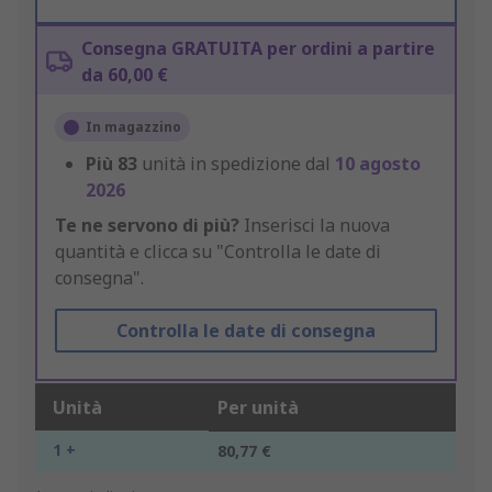
Consegna GRATUITA per ordini a partire
da 60,00 €
In magazzino
Più
83
unità in spedizione dal
10 agosto
2026
Te ne servono di più?
Inserisci la nuova
quantità e clicca su "Controlla le date di
consegna".
Controlla le date di consegna
Unità
Per unità
1 +
80,77 €