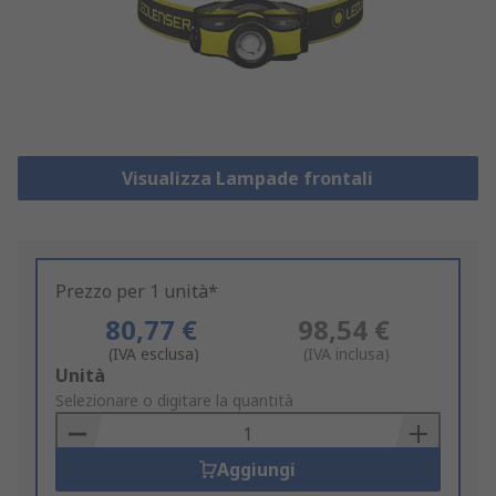
Visualizza Lampade frontali
Prezzo per 1 unità*
80,77 €
98,54 €
(IVA esclusa)
(IVA inclusa)
Add
Unità
to
Selezionare o digitare la quantità
Basket
Aggiungi