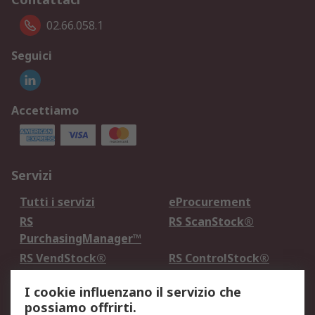
02.66.058.1
Seguici
Accettiamo
Servizi
Tutti i servizi
eProcurement
RS
RS ScanStock®
PurchasingManager™
RS VendStock®
RS ControlStock®
Servizio di taratura
MePA
I cookie influenzano il servizio che
possiamo offrirti.
Legale