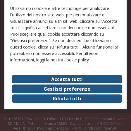
Utilizziamo i cookie e altre tecnologie per analizzare
Informativa Cookie
Informativa Privacy -
l'utilizzo del nostro sito web, per personalizzare e
Aggiornata
visualizzare annunci su altri siti web. Cliccare su "Accetta
Email Security
Termini d'uso
tutti" significa accettare l'uso dei cookie non essenziali.
Condizioni di vendita
Condizioni generali di
Puoi scegliere quali cookie accettare cliccando su
servizio
"Gestisci preferenze". Se non desideri che utilizziamo
questi cookie, clicca su "Rifiuta tutti". Alcune funzionalità
Etica e responsabilità
potrebbero non essere accessibili. Per ulteriori
informazioni, leggi la nostra
cookie policy
.
Chi Siamo
Chi Siamo
Contattaci
Accetta tutti
Supporto
ESG
Gestisci preferenze
Carriere
RS Group
Rifiuta tutti
Press Centre
Discovery: il Blog di RS
P.I. 02267810964 - Viale T. Edison 110, Edificio C, 20099 Sesto San Giovanni
MI, ITALIA - Tribunale Monza 50885 - Capitale sociale € 3.900.000 (int.
vers.)
© 2001, RS Components S.r.l. - Tutti i diritti sono riservati.