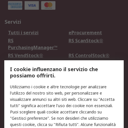
Servizi
Tutti i servizi
eProcurement
RS
RS ScanStock®
PurchasingManager™
RS VendStock®
RS ControlStock®
Servizio di taratura
MePA
I cookie influenzano il servizio che
possiamo offrirti.
Legale
Utilizziamo i cookie e altre tecnologie per analizzare
Informativa Cookie
Informativa Privacy -
l'utilizzo del nostro sito web, per personalizzare e
Aggiornata
visualizzare annunci su altri siti web. Cliccare su "Accetta
Email Security
Termini d'uso
tutti" significa accettare l'uso dei cookie non essenziali.
Condizioni di vendita
Condizioni generali di
Puoi scegliere quali cookie accettare cliccando su
servizio
"Gestisci preferenze". Se non desideri che utilizziamo
questi cookie, clicca su "Rifiuta tutti". Alcune funzionalità
Etica e responsabilità