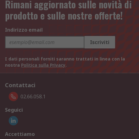
Rimani aggiornato sulle novità di
prodotto e sulle nostre offerte!
Indirizzo email
Iscriviti
I dati personali forniti saranno trattati in linea con la
nostra
Politica sulla Privacy
.
Contattaci
02.66.058.1
Seguici
Accettiamo