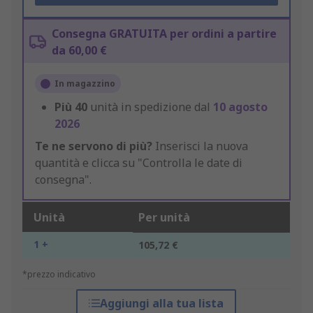
Consegna GRATUITA per ordini a partire
da 60,00 €
In magazzino
Più
40
unità in spedizione dal
10 agosto
2026
Te ne servono di più?
Inserisci la nuova
quantità e clicca su "Controlla le date di
consegna".
Unità
Per unità
1 +
105,72 €
*prezzo indicativo
Aggiungi alla tua lista