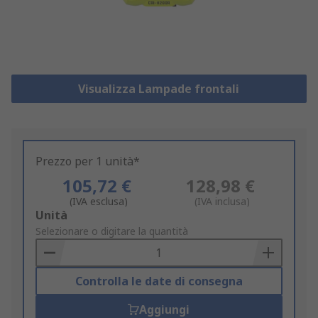
Visualizza Lampade frontali
Prezzo per 1 unità*
105,72 €
128,98 €
(IVA esclusa)
(IVA inclusa)
Add
Unità
to
Selezionare o digitare la quantità
Basket
Controlla le date di consegna
Aggiungi