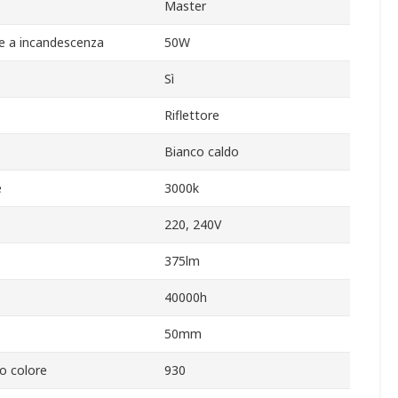
Master
e a incandescenza
50W
Sì
Riflettore
Bianco caldo
e
3000k
220, 240V
375lm
40000h
50mm
to colore
930