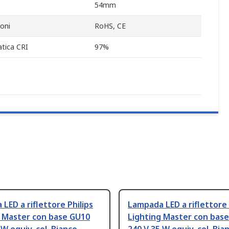
54mm
oni
RoHS, CE
atica CRI
97%
LED a riflettore Philips
Lampada LED a riflettore 
g Master con base GU10
Lighting Master con bas