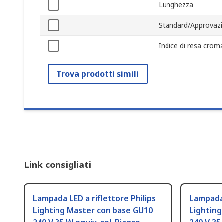
Lunghezza
Standard/Approvazi
Indice di resa crom
Trova prodotti simili
Link consigliati
Lampada LED a riflettore Philips
Lampada 
Lighting Master con base GU10
Lightin