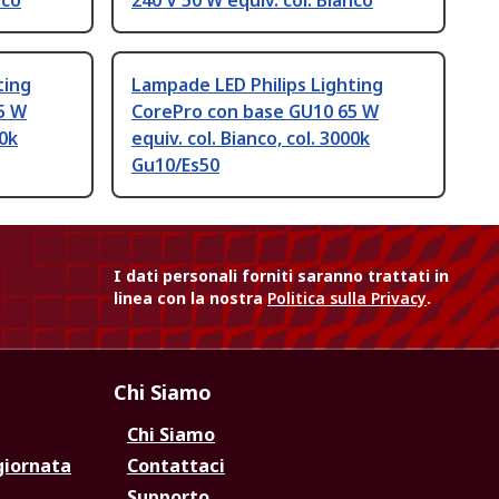
nco
240 V 50 W equiv. col. Bianco
ting
Lampade LED Philips Lighting
5 W
CorePro con base GU10 65 W
00k
equiv. col. Bianco, col. 3000k
Gu10/Es50
I dati personali forniti saranno trattati in
linea con la nostra
Politica sulla Privacy
.
Chi Siamo
Chi Siamo
giornata
Contattaci
Supporto