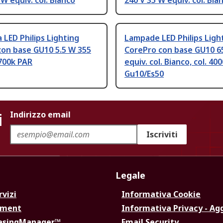
 W equiv. col. Bianco
240 V 35 W equiv. col. Bia
LED Philips Lighting
Lampade LED Philips Ligh
con base GU10 5.5 W 355
CorePro con base GU10 6
2700k PAR
equiv. col. Bianco, col. 40
Gu10/Es50
i
Indirizzo email
Iscriviti
Legale
rvizi
Informativa Cookie
ement
Informativa Privacy - Ag
hasingManager™
Email Security