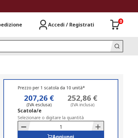
0
pedizione
Accedi / Registrati
Prezzo per 1 scatola da 10 unità*
207,26 €
252,86 €
(IVA esclusa)
(IVA inclusa)
Add
Scatola/e
to
Selezionare o digitare la quantità
Basket
Aggiungi