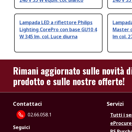
240 V 35 W equiv. col. Bianco
240 V 35
Lampada LED a riflettore Philips
Lampada 
Lighting CorePro con base GU10 4
Master 
W 345 lm, col. Luce diurna
lm col. 
Rimani aggiornato sulle novità d
prodotto e sulle nostre offerte!
Contattaci
Servizi
02.66.058.1
Tutti i se
eProcur
Seguici
RS Purc