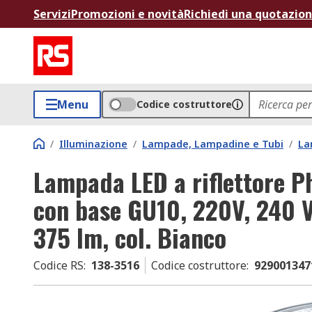
Servizi
Promozioni e novità
Richiedi una quotazio
Menu
Codice costruttore
/
Illuminazione
/
Lampade, Lampadine e Tubi
/
La
Lampada LED a riflettore P
con base GU10, 220V, 240 V,
375 lm, col. Bianco
Codice RS
:
138-3516
Codice costruttore
:
929001347