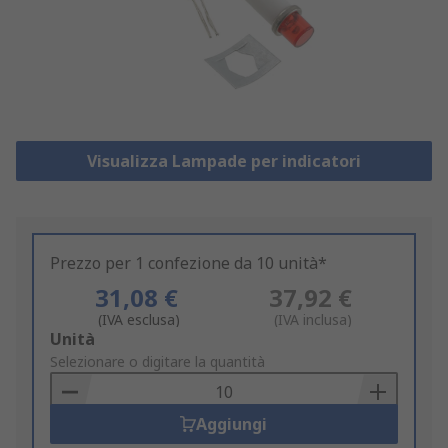
Visualizza Lampade per indicatori
Prezzo per 1 confezione da 10 unità*
31,08 €
37,92 €
(IVA esclusa)
(IVA inclusa)
Add
Unità
to
Selezionare o digitare la quantità
Basket
Aggiungi