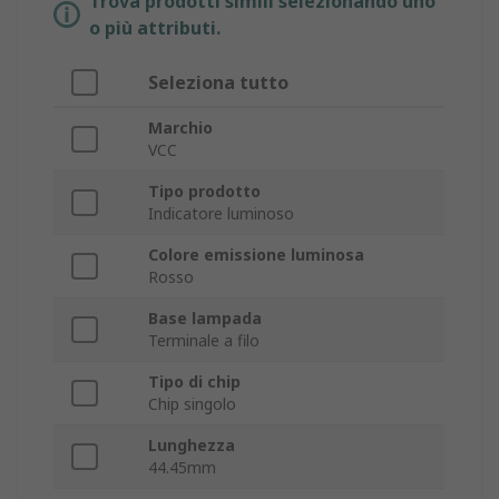
Trova prodotti simili selezionando uno
o più attributi.
Seleziona tutto
Marchio
VCC
Tipo prodotto
Indicatore luminoso
Colore emissione luminosa
Rosso
Base lampada
Terminale a filo
Tipo di chip
Chip singolo
Lunghezza
44.45mm