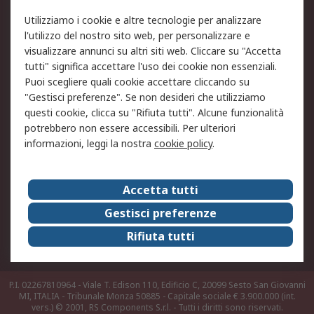
Utilizziamo i cookie e altre tecnologie per analizzare
Informativa Cookie
Informativa Privacy -
l'utilizzo del nostro sito web, per personalizzare e
Aggiornata
visualizzare annunci su altri siti web. Cliccare su "Accetta
Email Security
Termini d'uso
tutti" significa accettare l'uso dei cookie non essenziali.
Condizioni di vendita
Condizioni generali di
Puoi scegliere quali cookie accettare cliccando su
servizio
"Gestisci preferenze". Se non desideri che utilizziamo
questi cookie, clicca su "Rifiuta tutti". Alcune funzionalità
Etica e responsabilità
potrebbero non essere accessibili. Per ulteriori
informazioni, leggi la nostra
cookie policy
.
Chi Siamo
Chi Siamo
Contattaci
Accetta tutti
Supporto
ESG
Gestisci preferenze
Carriere
RS Group
Rifiuta tutti
Press Centre
Discovery: il Blog di RS
P.I. 02267810964 - Viale T. Edison 110, Edificio C, 20099 Sesto San Giovanni
MI, ITALIA - Tribunale Monza 50885 - Capitale sociale € 3.900.000 (int.
vers.)
© 2001, RS Components S.r.l. - Tutti i diritti sono riservati.