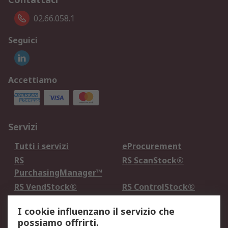
02.66.058.1
Seguici
Accettiamo
Servizi
Tutti i servizi
eProcurement
RS
RS ScanStock®
PurchasingManager™
RS VendStock®
RS ControlStock®
Servizio di taratura
MePA
I cookie influenzano il servizio che
possiamo offrirti.
Legale