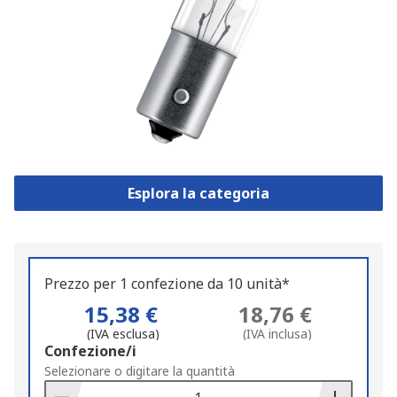
Esplora la categoria
Prezzo per 1 confezione da 10 unità*
15,38 €
18,76 €
(IVA esclusa)
(IVA inclusa)
Add
Confezione/i
to
Selezionare o digitare la quantità
Basket