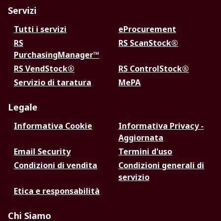
Servizi
Tutti i servizi
eProcurement
RS
RS ScanStock®
PurchasingManager™
RS VendStock®
RS ControlStock®
Servizio di taratura
MePA
Legale
Informativa Cookie
Informativa Privacy -
Aggiornata
Email Security
Termini d'uso
Condizioni di vendita
Condizioni generali di
servizio
Etica e responsabilità
Chi Siamo