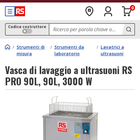
0
Codice costruttore
/
Strumenti di
/
Strumenti da
/
Lavatrici a
misura
laboratorio
ultrasuoni
Vasca di lavaggio a ultrasuoni RS
PRO 90L, 90L, 3000 W