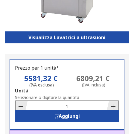
Visualizza Lavatrici a ultrasuoni
Prezzo per 1 unità*
5581,32 €
6809,21 €
(IVA esclusa)
(IVA inclusa)
Add
Unità
to
Selezionare o digitare la quantità
Basket
Aggiungi