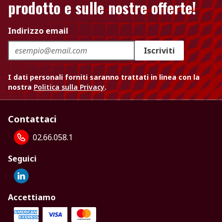
prodotto e sulle nostre offerte!
Indirizzo email
Iscriviti
I dati personali forniti saranno trattati in linea con la
nostra
Politica sulla Privacy
.
Contattaci
02.66.058.1
Seguici
Accettiamo