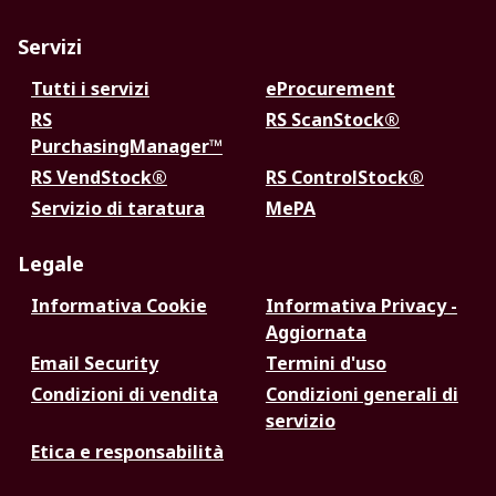
Servizi
Tutti i servizi
eProcurement
RS
RS ScanStock®
PurchasingManager™
RS VendStock®
RS ControlStock®
Servizio di taratura
MePA
Legale
Informativa Cookie
Informativa Privacy -
Aggiornata
Email Security
Termini d'uso
Condizioni di vendita
Condizioni generali di
servizio
Etica e responsabilità