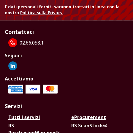
I dati personali forniti saranno trattati in linea con la
nostra
Politica sulla Privacy
.
Contattaci
02.66.058.1
Seguici
Accettiamo
Servizi
Tutti i servizi
eProcurement
RS
RS ScanStock®
PurchasingManager™