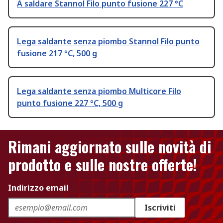
A saldare Stannol Filo punto fusione 227 °C
Lega saldante senza piombo Stannol Filo punto
fusione 217 °C, 500 g
Lega saldante senza piombo Multicore Filo
punto fusione 227 °C, 500 g
Rimani aggiornato sulle novità di
prodotto e sulle nostre offerte!
Indirizzo email
Iscriviti