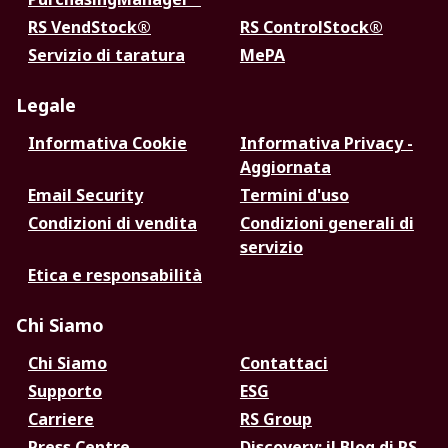
RS VendStock®
RS ControlStock®
Servizio di taratura
MePA
Legale
Informativa Cookie
Informativa Privacy -
Aggiornata
Email Security
Termini d'uso
Condizioni di vendita
Condizioni generali di
servizio
Etica e responsabilità
Chi Siamo
Chi Siamo
Contattaci
Supporto
ESG
Carriere
RS Group
Press Centre
Discovery: il Blog di RS