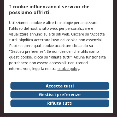
Servizio di taratura
MePA
I cookie influenzano il servizio che
possiamo offrirti.
Legale
Utilizziamo i cookie e altre tecnologie per analizzare
Informativa Cookie
Informativa Privacy -
l'utilizzo del nostro sito web, per personalizzare e
Aggiornata
visualizzare annunci su altri siti web. Cliccare su "Accetta
Email Security
Termini d'uso
tutti" significa accettare l'uso dei cookie non essenziali.
Condizioni di vendita
Condizioni generali di
Puoi scegliere quali cookie accettare cliccando su
servizio
"Gestisci preferenze". Se non desideri che utilizziamo
questi cookie, clicca su "Rifiuta tutti". Alcune funzionalità
Etica e responsabilità
potrebbero non essere accessibili. Per ulteriori
informazioni, leggi la nostra
cookie policy
.
Chi Siamo
Chi Siamo
Contattaci
Accetta tutti
Supporto
ESG
Gestisci preferenze
Carriere
RS Group
Rifiuta tutti
Press Centre
Discovery: il Blog di RS