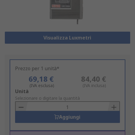
Visualizza Luxmetri
Prezzo per 1 unità*
69,18 €
84,40 €
(IVA esclusa)
(IVA inclusa)
Add
Unità
to
Selezionare o digitare la quantità
Basket
Aggiungi