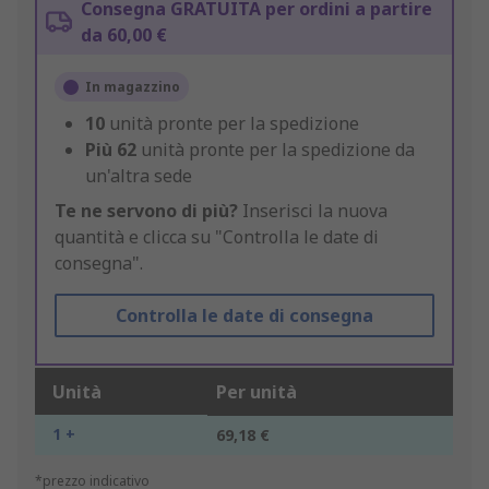
Consegna GRATUITA per ordini a partire
da 60,00 €
In magazzino
10
unità pronte per la spedizione
Più
62
unità pronte per la spedizione da
un'altra sede
Te ne servono di più?
Inserisci la nuova
quantità e clicca su "Controlla le date di
consegna".
Controlla le date di consegna
Unità
Per unità
1 +
69,18 €
*prezzo indicativo