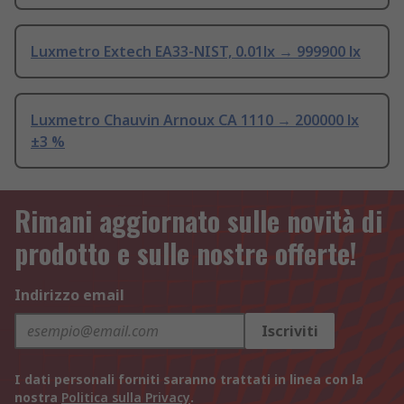
Luxmetro Extech EA33-NIST, 0.01lx → 999900 lx
Luxmetro Chauvin Arnoux CA 1110 → 200000 lx
±3 %
Rimani aggiornato sulle novità di
prodotto e sulle nostre offerte!
Indirizzo email
Iscriviti
I dati personali forniti saranno trattati in linea con la
nostra
Politica sulla Privacy
.