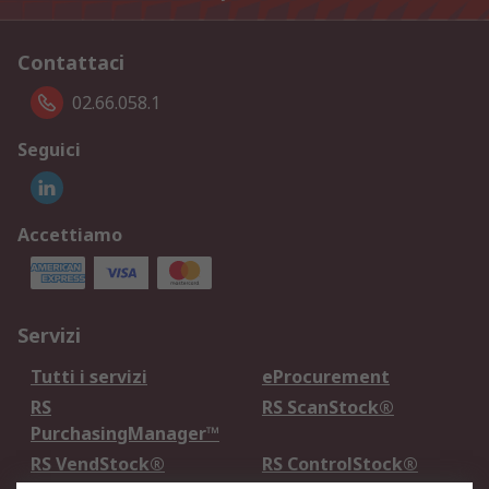
Contattaci
02.66.058.1
Seguici
Accettiamo
Servizi
Tutti i servizi
eProcurement
RS
RS ScanStock®
PurchasingManager™
RS VendStock®
RS ControlStock®