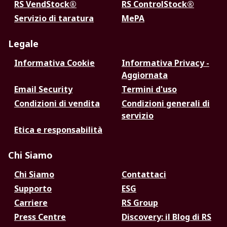
RS VendStock®
RS ControlStock®
Servizio di taratura
MePA
Legale
Informativa Cookie
Informativa Privacy -
Aggiornata
Email Security
Termini d'uso
Condizioni di vendita
Condizioni generali di
servizio
Etica e responsabilità
Chi Siamo
Chi Siamo
Contattaci
Supporto
ESG
Carriere
RS Group
Press Centre
Discovery: il Blog di RS