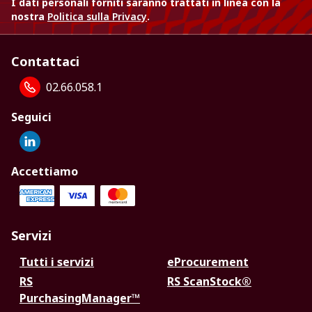
I dati personali forniti saranno trattati in linea con la
nostra
Politica sulla Privacy
.
Contattaci
02.66.058.1
Seguici
Accettiamo
Servizi
Tutti i servizi
eProcurement
RS
RS ScanStock®
PurchasingManager™