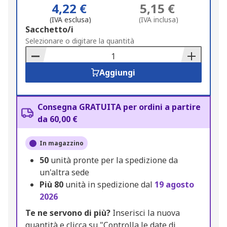
4,22 €
5,15 €
(IVA esclusa)
(IVA inclusa)
Add
Sacchetto/i
to
Selezionare o digitare la quantità
Basket
Aggiungi
Consegna GRATUITA per ordini a partire
da 60,00 €
In magazzino
50
unità pronte per la spedizione da
un'altra sede
Più
80
unità in spedizione dal
19 agosto
2026
Te ne servono di più?
Inserisci la nuova
quantità e clicca su "Controlla le date di