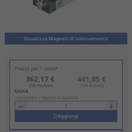
Visualizza Magneti di sollevamento
Prezzo per 1 unità*
362,17 €
441,85 €
(IVA esclusa)
(IVA inclusa)
Add
Unità
to
Selezionare o digitare la quantità
Basket
Aggiungi