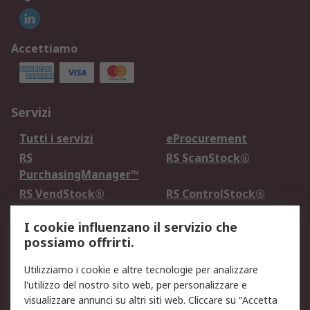
Accettiamo
Servizi
Tutti i servizi
eProcurement
RS
RS ScanStock®
PurchasingManager™
RS VendStock®
RS ControlStock®
Servizio di taratura
MePA
I cookie influenzano il servizio che
possiamo offrirti.
Legale
Utilizziamo i cookie e altre tecnologie per analizzare
Informativa Cookie
Informativa Privacy -
l'utilizzo del nostro sito web, per personalizzare e
Aggiornata
visualizzare annunci su altri siti web. Cliccare su "Accetta