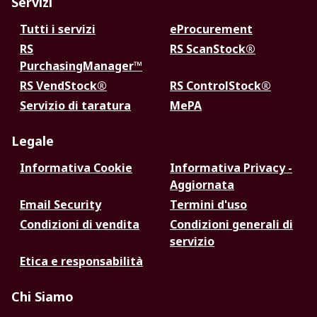
Servizi
Tutti i servizi
eProcurement
RS
RS ScanStock®
PurchasingManager™
RS VendStock®
RS ControlStock®
Servizio di taratura
MePA
Legale
Informativa Cookie
Informativa Privacy -
Aggiornata
Email Security
Termini d'uso
Condizioni di vendita
Condizioni generali di
servizio
Etica e responsabilità
Chi Siamo