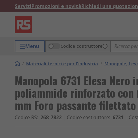
Servizi
Promozioni e novità
Richiedi una quotazio
Menu
Codice costruttore
/
Materiali tecnici e per l'industria
/
Manopole, Lev
Manopola 6731 Elesa Nero i
poliammide rinforzato con f
mm Foro passante filettato
Codice RS
:
268-7822
Codice costruttore
:
6731
Cos