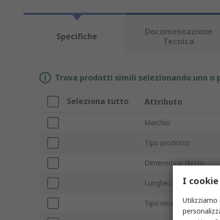
Documentazione
Specifiche
Tecnica
Trova prodotti simili selezionando uno o p
Seleziona tutto
Attributo
Marchio
Tipo prodotto
Dimensione filetto
I cookie
Lunghezza filettatura
Utilizziamo 
Tipo montaggio
personalizza