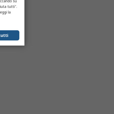
liccando su
uta tutti".
eggi la
utti