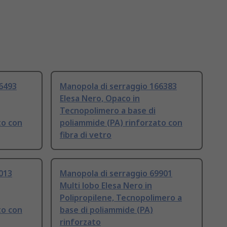
6493
Manopola di serraggio 166383
Elesa Nero, Opaco in
Tecnopolimero a base di
to con
poliammide (PA) rinforzato con
fibra di vetro
013
Manopola di serraggio 69901
Multi lobo Elesa Nero in
Polipropilene, Tecnopolimero a
to con
base di poliammide (PA)
rinforzato