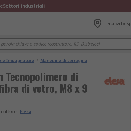
ne
Settori industriali
Traccia la s
e e Impugnature
/
Manopole di serraggio
n Tecnopolimero di
ibra di vetro, M8 x 9
truttore
:
Elesa