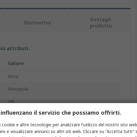
Dettagli
Normative
prodotto
iù attributi.
Valore
Elesa
Manopola
M8
 influenzano il servizio che possiamo offrirti.
9mm
i cookie e altre tecnologie per analizzare l'utilizzo del nostro sito web
Foro passante filettato
re e visualizzare annunci su altri siti web. Cliccare su "Accetta tutti" s