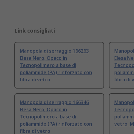
Link consigliati
Manopola di serraggio 166263
Manopola
Elesa Nero, Opaco in
Elesa Ne
Tecnopolimero a base di
Tecnopol
poliammide (PA) rinforzato con
poliammi
fibra di vetro
fibra di 
Manopola di serraggio 166346
Manopola
Elesa Nero, Opaco in
Tecnopol
Tecnopolimero a base di
poliammi
poliammide (PA) rinforzato con
vetro, M
fibra di vetro