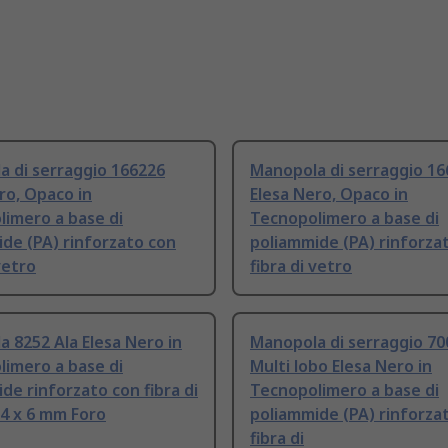
 di serraggio 166226
Manopola di serraggio 16
ro, Opaco in
Elesa Nero, Opaco in
imero a base di
Tecnopolimero a base di
de (PA) rinforzato con
poliammide (PA) rinforza
vetro
fibra di vetro
 8252 Ala Elesa Nero in
Manopola di serraggio 70
imero a base di
Multi lobo Elesa Nero in
de rinforzato con fibra di
Tecnopolimero a base di
4 x 6 mm Foro
poliammide (PA) rinforza
fibra di