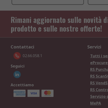
Rimani aggiornato sulle novità d
prodotto e sulle nostre offerte!
Contattaci
Servizi
02.66.058.1
Tutti i se
eProcur
Seguici
RS Purc
RS Scan
RS Vend
Accettiamo
RS Contr
Servizio 
MePA