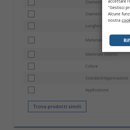
accettare l
Diametro manopola
"Gestisci pr
Alcune funzi
Diametro foro
nostra
cook
Lunghezza foro
Ri
Materiale corpo
Materiale inserto
Colore
Standard/Approvazioni
Applicazione
Trova prodotti simili