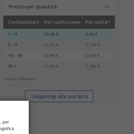
Prezzo per quantità
Confezione/i
Per confezione
Per unità*
1 - 4
33,20 €
3,32 €
5 - 9
31,54 €
3,154 €
10 - 29
29,88 €
2,988 €
30 +
27,89 €
2,789 €
*prezzo indicativo
Aggiungi alla tua lista
, per
ignifica