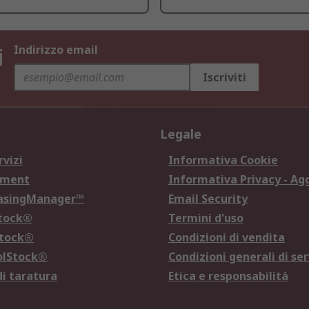
i
Indirizzo email
Iscriviti
Legale
rvizi
Informativa Cookie
ement
Informativa Privacy - Ag
hasingManager™
Email Security
Stock®
Termini d'uso
Stock®
Condizioni di vendita
olStock®
Condizioni generali di ser
di taratura
Etica e responsabilità