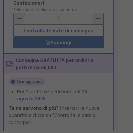
Add
Confezione/i
to
Selezionare o digitare la quantità
Basket
Controlla le date di consegna
Aggiungi
Consegna GRATUITA per ordini a
partire da 60,00 €
In magazzino
Più
1
unità in spedizione dal
10
agosto 2026
Te ne servono di più?
Inserisci la nuova
quantità e clicca su "Controlla le date di
consegna".