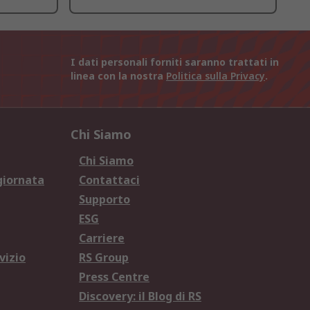
I dati personali forniti saranno trattati in
linea con la nostra
Politica sulla Privacy
.
Chi Siamo
Chi Siamo
giornata
Contattaci
Supporto
ESG
Carriere
vizio
RS Group
Press Centre
Discovery: il Blog di RS