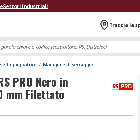
ne
Settori industriali
Traccia la s
e e Impugnature
/
Manopole di serraggio
 RS PRO Nero in
0 mm Filettato