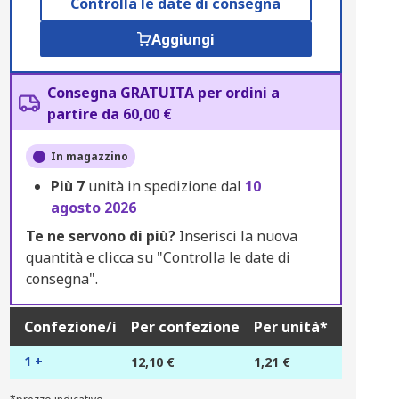
Controlla le date di consegna
Aggiungi
Consegna GRATUITA per ordini a
partire da 60,00 €
In magazzino
Più
7
unità in spedizione dal
10
agosto 2026
Te ne servono di più?
Inserisci la nuova
quantità e clicca su "Controlla le date di
consegna".
Confezione/i
Per confezione
Per unità*
1 +
12,10 €
1,21 €