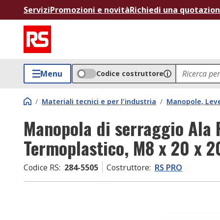
Servizi
Promozioni e novità
Richiedi una quotazio
Menu
Codice costruttore
/
Materiali tecnici e per l'industria
/
Manopole, Lev
Manopola di serraggio Ala
Termoplastico, M8 x 20 x 2
Codice RS
:
284-5505
Costruttore
:
RS PRO