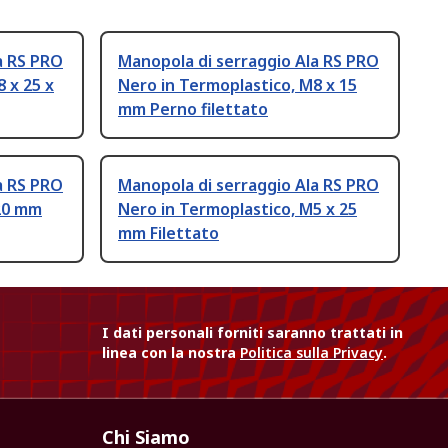
a RS PRO
Manopola di serraggio Ala RS PRO
 x 25 x
Nero in Termoplastico, M8 x 15
mm Perno filettato
a RS PRO
Manopola di serraggio Ala RS PRO
 20 mm
Nero in Termoplastico, M5 x 25
mm Filettato
I dati personali forniti saranno trattati in
linea con la nostra
Politica sulla Privacy
.
Chi Siamo