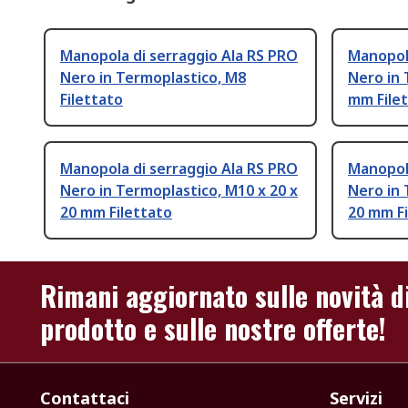
Manopola di serraggio Ala RS PRO
Manopola
Nero in Termoplastico, M8
Nero in 
Filettato
mm File
Manopola di serraggio Ala RS PRO
Manopola
Nero in Termoplastico, M10 x 20 x
Nero in 
20 mm Filettato
20 mm Fi
Rimani aggiornato sulle novità d
prodotto e sulle nostre offerte!
Contattaci
Servizi