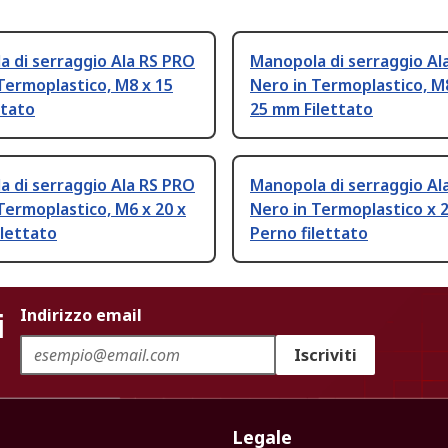
 di serraggio Ala RS PRO
Manopola di serraggio Al
Termoplastico, M8 x 15
Nero in Termoplastico, M8
ttato
25 mm Filettato
 di serraggio Ala RS PRO
Manopola di serraggio Al
Termoplastico, M6 x 20 x
Nero in Termoplastico x
lettato
Perno filettato
i
Indirizzo email
Iscriviti
Legale