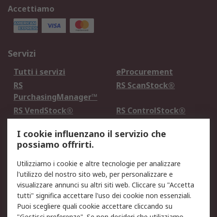
Accettiamo
Servizi
Tutti i servizi
eProcurement
RS
RS ScanStock®
PurchasingManager™
RS VendStock®
RS ControlStock®
Servizio di taratura
MePA
I cookie influenzano il servizio che
possiamo offrirti.
Legale
Utilizziamo i cookie e altre tecnologie per analizzare
Informativa Cookie
Informativa Privacy -
l'utilizzo del nostro sito web, per personalizzare e
Aggiornata
visualizzare annunci su altri siti web. Cliccare su "Accetta
Email Security
Termini d'uso
tutti" significa accettare l'uso dei cookie non essenziali.
Condizioni di vendita
Condizioni generali di
Puoi scegliere quali cookie accettare cliccando su
"Gestisci preferenze". Se non desideri che utilizziamo