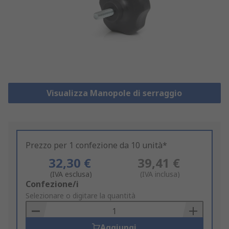
Visualizza Manopole di serraggio
Prezzo per 1 confezione da 10 unità*
32,30 €
39,41 €
(IVA esclusa)
(IVA inclusa)
Add
Confezione/i
to
Selezionare o digitare la quantità
Basket
Aggiungi