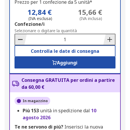
Prezzo per 1 confezione da 5 unità*
12,84 €
15,66 €
(IVA esclusa)
(IVA inclusa)
Add
Confezione/i
to
Selezionare o digitare la quantità
Basket
Controlla le date di consegna
Aggiungi
Consegna GRATUITA per ordini a partire
da 60,00 €
In magazzino
Più
153
unità in spedizione dal
10
agosto 2026
Te ne servono di più?
Inserisci la nuova