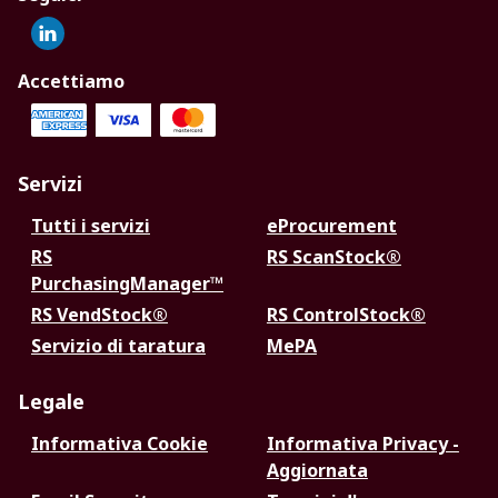
Accettiamo
Servizi
Tutti i servizi
eProcurement
RS
RS ScanStock®
PurchasingManager™
RS VendStock®
RS ControlStock®
Servizio di taratura
MePA
Legale
Informativa Cookie
Informativa Privacy -
Aggiornata