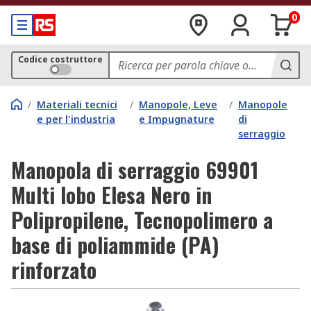
0
Codice costruttore
/
Materiali tecnici
/
Manopole, Leve
/
Manopole
e per l'industria
e Impugnature
di
serraggio
Manopola di serraggio 69901
Multi lobo Elesa Nero in
Polipropilene, Tecnopolimero a
base di poliammide (PA)
rinforzato