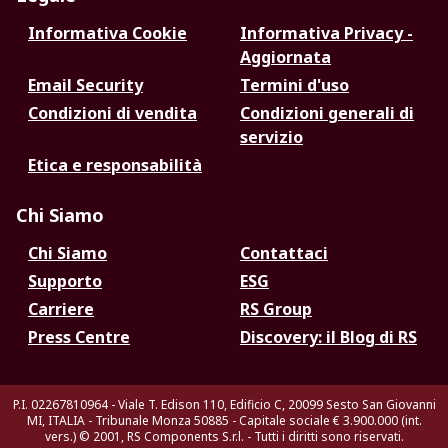
Informativa Cookie
Informativa Privacy -
Aggiornata
Email Security
Termini d'uso
Condizioni di vendita
Condizioni generali di
servizio
Etica e responsabilità
Chi Siamo
Chi Siamo
Contattaci
Supporto
ESG
Carriere
RS Group
Press Centre
Discovery: il Blog di RS
P.I. 02267810964 - Viale T. Edison 110, Edificio C, 20099 Sesto San Giovanni
MI, ITALIA - Tribunale Monza 50885 - Capitale sociale € 3.900.000 (int.
vers.)
© 2001, RS Components S.r.l. - Tutti i diritti sono riservati.