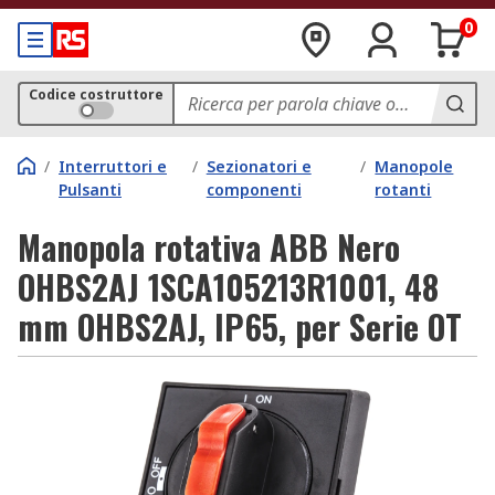
0
Codice costruttore
/
Interruttori e
/
Sezionatori e
/
Manopole
Pulsanti
componenti
rotanti
Manopola rotativa ABB Nero
OHBS2AJ 1SCA105213R1001, 48
mm OHBS2AJ, IP65, per Serie OT