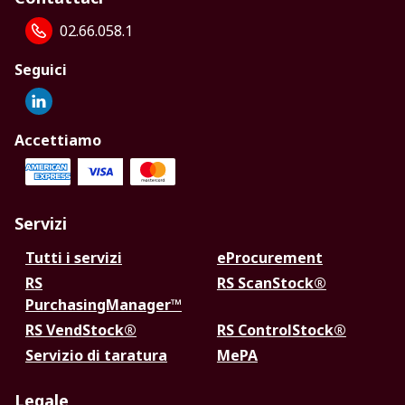
02.66.058.1
Seguici
Accettiamo
Servizi
Tutti i servizi
eProcurement
RS
RS ScanStock®
PurchasingManager™
RS VendStock®
RS ControlStock®
Servizio di taratura
MePA
Legale