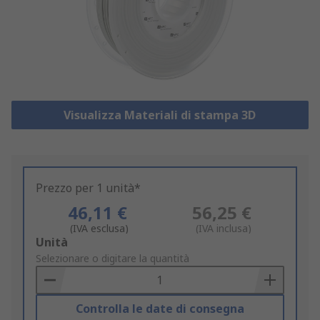
Visualizza Materiali di stampa 3D
Prezzo per 1 unità*
46,11 €
56,25 €
(IVA esclusa)
(IVA inclusa)
Add
Unità
to
Selezionare o digitare la quantità
Basket
Controlla le date di consegna