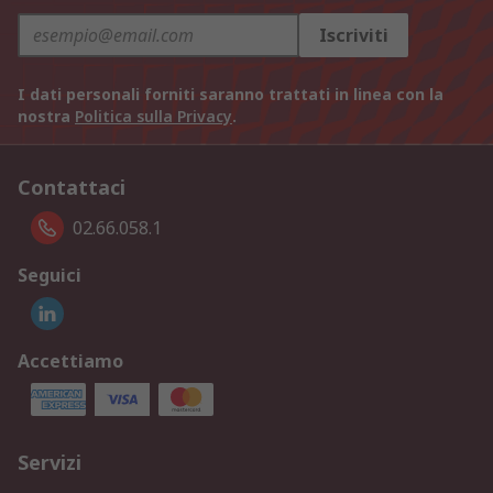
Iscriviti
I dati personali forniti saranno trattati in linea con la
nostra
Politica sulla Privacy
.
Contattaci
02.66.058.1
Seguici
Accettiamo
Servizi