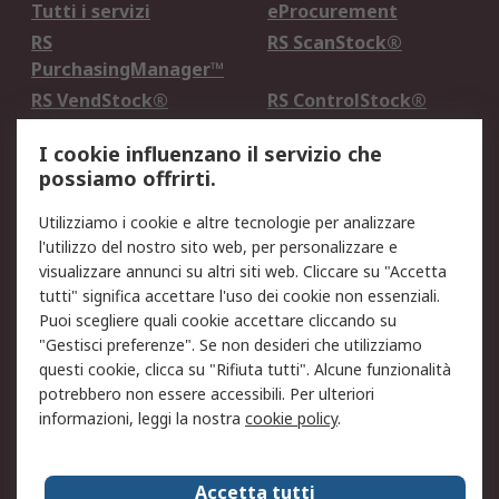
Tutti i servizi
eProcurement
RS
RS ScanStock®
PurchasingManager™
RS VendStock®
RS ControlStock®
Servizio di taratura
MePA
I cookie influenzano il servizio che
possiamo offrirti.
Legale
Utilizziamo i cookie e altre tecnologie per analizzare
Informativa Cookie
Informativa Privacy -
l'utilizzo del nostro sito web, per personalizzare e
Aggiornata
visualizzare annunci su altri siti web. Cliccare su "Accetta
Email Security
Termini d'uso
tutti" significa accettare l'uso dei cookie non essenziali.
Condizioni di vendita
Condizioni generali di
Puoi scegliere quali cookie accettare cliccando su
servizio
"Gestisci preferenze". Se non desideri che utilizziamo
questi cookie, clicca su "Rifiuta tutti". Alcune funzionalità
Etica e responsabilità
potrebbero non essere accessibili. Per ulteriori
informazioni, leggi la nostra
cookie policy
.
Chi Siamo
Chi Siamo
Contattaci
Accetta tutti