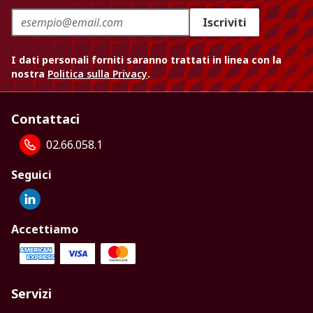
Iscriviti
I dati personali forniti saranno trattati in linea con la
nostra
Politica sulla Privacy
.
Contattaci
02.66.058.1
Seguici
Accettiamo
Servizi