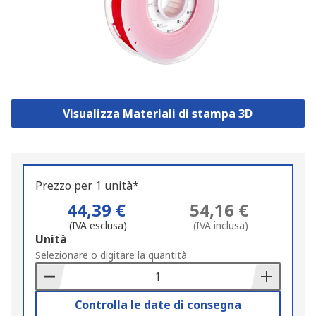
Visualizza Materiali di stampa 3D
Prezzo per 1 unità*
44,39 €
54,16 €
(IVA esclusa)
(IVA inclusa)
Add
Unità
to
Selezionare o digitare la quantità
Basket
Controlla le date di consegna