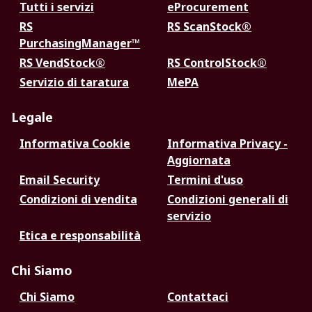
Tutti i servizi
eProcurement
RS
RS ScanStock®
PurchasingManager™
RS VendStock®
RS ControlStock®
Servizio di taratura
MePA
Legale
Informativa Cookie
Informativa Privacy -
Aggiornata
Email Security
Termini d'uso
Condizioni di vendita
Condizioni generali di
servizio
Etica e responsabilità
Chi Siamo
Chi Siamo
Contattaci