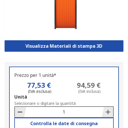
Visualizza Materiali di stampa 3D
Prezzo per 1 unità*
77,53 €
94,59 €
(IVA esclusa)
(IVA inclusa)
Add
Unità
to
Selezionare o digitare la quantità
Basket
Controlla le date di consegna