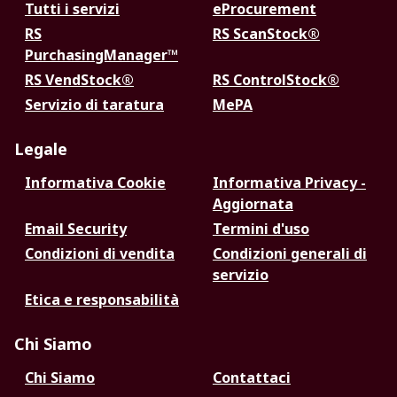
Tutti i servizi
eProcurement
RS
RS ScanStock®
PurchasingManager™
RS VendStock®
RS ControlStock®
Servizio di taratura
MePA
Legale
Informativa Cookie
Informativa Privacy -
Aggiornata
Email Security
Termini d'uso
Condizioni di vendita
Condizioni generali di
servizio
Etica e responsabilità
Chi Siamo
Chi Siamo
Contattaci