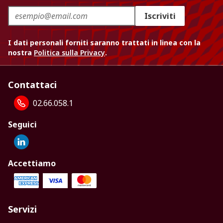
Iscriviti
I dati personali forniti saranno trattati in linea con la
nostra
Politica sulla Privacy
.
Contattaci
02.66.058.1
Seguici
Accettiamo
Servizi