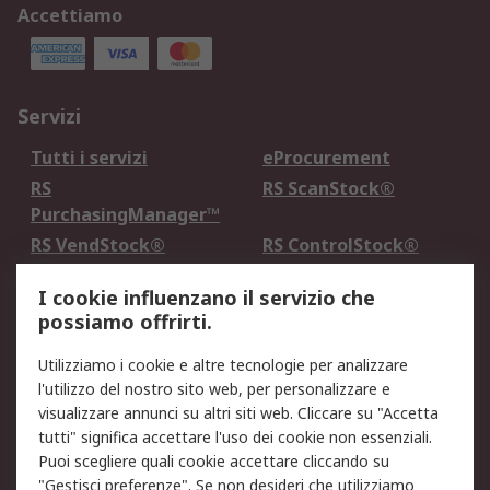
Accettiamo
Servizi
Tutti i servizi
eProcurement
RS
RS ScanStock®
PurchasingManager™
RS VendStock®
RS ControlStock®
Servizio di taratura
MePA
I cookie influenzano il servizio che
possiamo offrirti.
Legale
Utilizziamo i cookie e altre tecnologie per analizzare
Informativa Cookie
Informativa Privacy -
l'utilizzo del nostro sito web, per personalizzare e
Aggiornata
visualizzare annunci su altri siti web. Cliccare su "Accetta
Email Security
Termini d'uso
tutti" significa accettare l'uso dei cookie non essenziali.
Condizioni di vendita
Condizioni generali di
Puoi scegliere quali cookie accettare cliccando su
servizio
"Gestisci preferenze". Se non desideri che utilizziamo