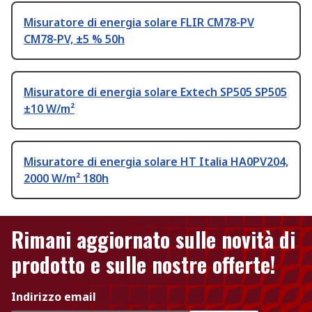
Misuratore di energia solare FLIR CM78-PV
CM78-PV, ±5 % 50h
Misuratore di energia solare Extech SP505 SP505
±10 W/m²
Misuratore di energia solare HT Italia HA0PV204,
2000 W/m² 180h
Rimani aggiornato sulle novità di
prodotto e sulle nostre offerte!
Indirizzo email