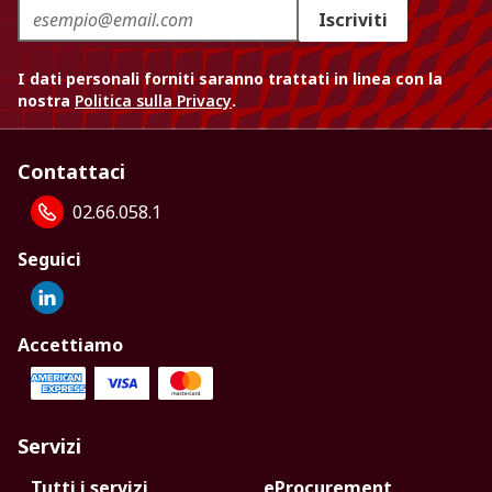
Iscriviti
I dati personali forniti saranno trattati in linea con la
nostra
Politica sulla Privacy
.
Contattaci
02.66.058.1
Seguici
Accettiamo
Servizi
Tutti i servizi
eProcurement