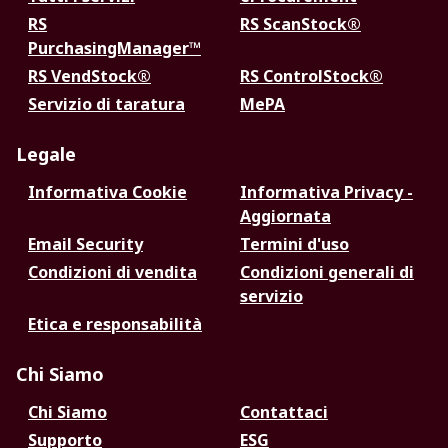
RS
RS ScanStock®
PurchasingManager™
RS VendStock®
RS ControlStock®
Servizio di taratura
MePA
Legale
Informativa Cookie
Informativa Privacy -
Aggiornata
Email Security
Termini d'uso
Condizioni di vendita
Condizioni generali di
servizio
Etica e responsabilità
Chi Siamo
Chi Siamo
Contattaci
Supporto
ESG