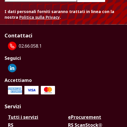
I dati personali forniti saranno trattati in linea con la
nostra
Politica sulla Privacy
.
Contattaci
02.66.058.1
Seguici
Accettiamo
Servizi
Tutti i servizi
eProcurement
RS
RS ScanStock®