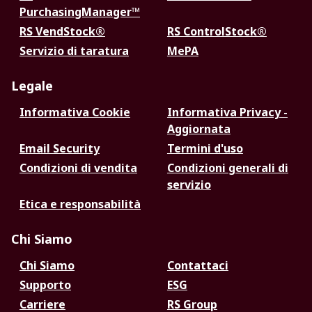
PurchasingManager™
RS VendStock®
RS ControlStock®
Servizio di taratura
MePA
Legale
Informativa Cookie
Informativa Privacy -
Aggiornata
Email Security
Termini d'uso
Condizioni di vendita
Condizioni generali di
servizio
Etica e responsabilità
Chi Siamo
Chi Siamo
Contattaci
Supporto
ESG
Carriere
RS Group