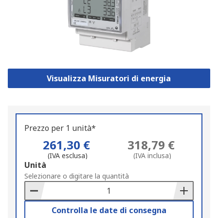
Visualizza Misuratori di energia
Prezzo per 1 unità*
261,30 €
318,79 €
(IVA esclusa)
(IVA inclusa)
Add
Unità
to
Selezionare o digitare la quantità
Basket
Controlla le date di consegna