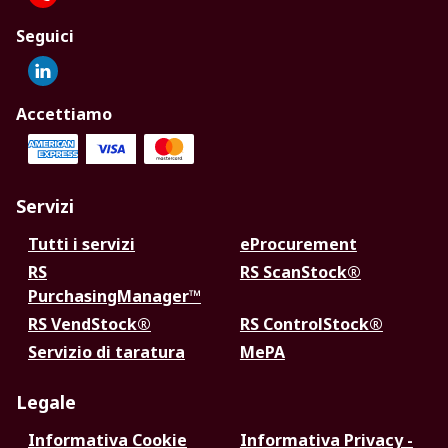
Seguici
Accettiamo
Servizi
Tutti i servizi
eProcurement
RS
RS ScanStock®
PurchasingManager™
RS VendStock®
RS ControlStock®
Servizio di taratura
MePA
Legale
Informativa Cookie
Informativa Privacy -