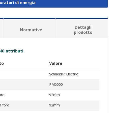
uratori di energia
Dettagli
Normative
prodotto
iù attributi.
to
Valore
Schneider Electric
PM5000
oro
92mm
a foro
92mm