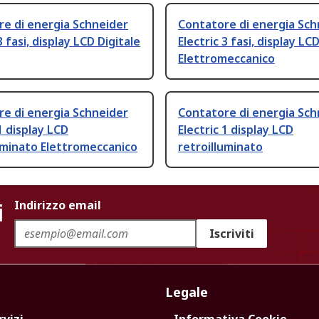
e di energia Schneider
Contatore di energia Sch
3 fasi, display LCD Digitale
Electric 3 fasi, display LC
Elettromeccanico
e di energia Schneider
Contatore di energia Sch
 1 display LCD
Electric 1 display LCD
uminato Elettromeccanico
retroilluminato
i
Indirizzo email
Iscriviti
Legale