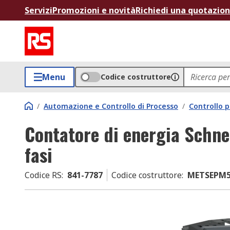
Servizi
Promozioni e novità
Richiedi una quotazio
Menu
Codice costruttore
/
Automazione e Controllo di Processo
/
Controllo p
Contatore di energia Schne
fasi
Codice RS
:
841-7787
Codice costruttore
:
METSEPM5