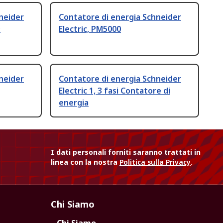
neider
Contatore di energia Schneider
D
Electric, PM5000
neider
Contatore di energia Schneider
Electric 1, 3 fasi Contatore di
energia
I dati personali forniti saranno trattati in
linea con la nostra
Politica sulla Privacy
.
Chi Siamo