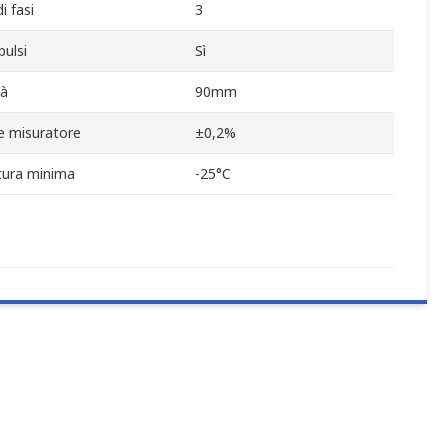
 fasi
3
pulsi
Sì
tà
90mm
e misuratore
±0,2%
ura minima
-25°C