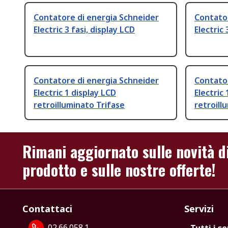
Contatore di energia Schneider
Contator
Electric 3 fasi, display LCD
Electric 
Contatore di energia Schneider
Contator
Electric 1 display LCD
Electric
retroilluminato Trifase
retroill
Rimani aggiornato sulle novità d
prodotto e sulle nostre offerte!
Contattaci
Servizi
02.66.058.1