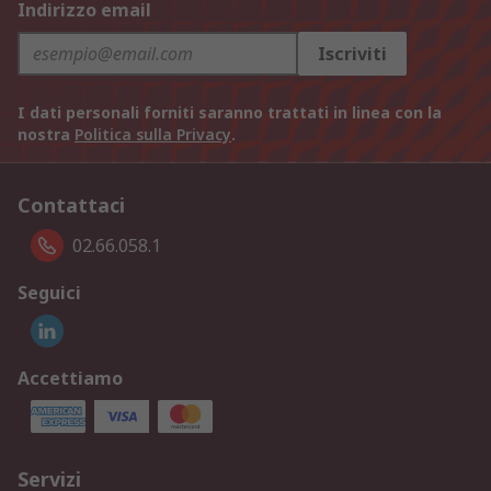
Indirizzo email
Iscriviti
I dati personali forniti saranno trattati in linea con la
nostra
Politica sulla Privacy
.
Contattaci
02.66.058.1
Seguici
Accettiamo
Servizi