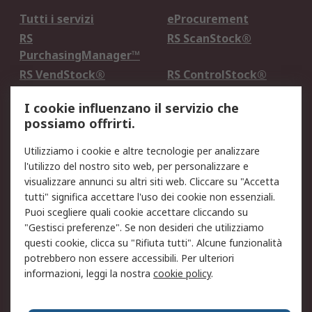
Tutti i servizi
eProcurement
RS
RS ScanStock®
PurchasingManager™
RS VendStock®
RS ControlStock®
Servizio di taratura
MePA
I cookie influenzano il servizio che
possiamo offrirti.
Legale
Utilizziamo i cookie e altre tecnologie per analizzare
Informativa Cookie
Informativa Privacy -
l'utilizzo del nostro sito web, per personalizzare e
Aggiornata
visualizzare annunci su altri siti web. Cliccare su "Accetta
Email Security
Termini d'uso
tutti" significa accettare l'uso dei cookie non essenziali.
Condizioni di vendita
Condizioni generali di
Puoi scegliere quali cookie accettare cliccando su
servizio
"Gestisci preferenze". Se non desideri che utilizziamo
questi cookie, clicca su "Rifiuta tutti". Alcune funzionalità
Etica e responsabilità
potrebbero non essere accessibili. Per ulteriori
informazioni, leggi la nostra
cookie policy
.
Chi Siamo
Chi Siamo
Contattaci