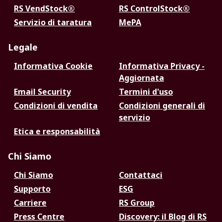
RS VendStock®
RS ControlStock®
Servizio di taratura
MePA
Legale
Informativa Cookie
Informativa Privacy -
Aggiornata
Email Security
Termini d'uso
Condizioni di vendita
Condizioni generali di
servizio
Etica e responsabilità
Chi Siamo
Chi Siamo
Contattaci
Supporto
ESG
Carriere
RS Group
Press Centre
Discovery: il Blog di RS