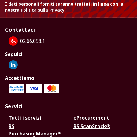
I dati personali forniti saranno trattati in linea con la
nostra
Politica sulla Privacy
.
Contattaci
02.66.058.1
Seguici
Accettiamo
Servizi
Tutti i servizi
eProcurement
RS
RS ScanStock®
PurchasingManager™