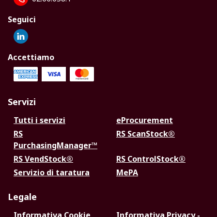
Seguici
Accettiamo
Servizi
Tutti i servizi
eProcurement
RS
RS ScanStock®
PurchasingManager™
RS VendStock®
RS ControlStock®
Servizio di taratura
MePA
Legale
Informativa Cookie
Informativa Privacy -