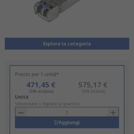
Esplora la categoria
Prezzo per 1 unità*
471,45 €
575,17 €
(IVA esclusa)
(IVA inclusa)
Add
Unità
to
Selezionare o digitare la quantità
Basket
Aggiungi