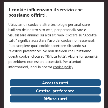
Servizio di taratura
MePA
I cookie influenzano il servizio che
possiamo offrirti.
Legale
Utilizziamo i cookie e altre tecnologie per analizzare
Informativa Cookie
Informativa Privacy -
l'utilizzo del nostro sito web, per personalizzare e
Aggiornata
visualizzare annunci su altri siti web. Cliccare su "Accetta
Email Security
Termini d'uso
tutti" significa accettare l'uso dei cookie non essenziali.
Condizioni di vendita
Condizioni generali di
Puoi scegliere quali cookie accettare cliccando su
servizio
"Gestisci preferenze". Se non desideri che utilizziamo
questi cookie, clicca su "Rifiuta tutti". Alcune funzionalità
Etica e responsabilità
potrebbero non essere accessibili. Per ulteriori
informazioni, leggi la nostra
cookie policy
.
Chi Siamo
Chi Siamo
Contattaci
Accetta tutti
Supporto
ESG
Gestisci preferenze
Carriere
RS Group
Rifiuta tutti
Press Centre
Discovery: il Blog di RS