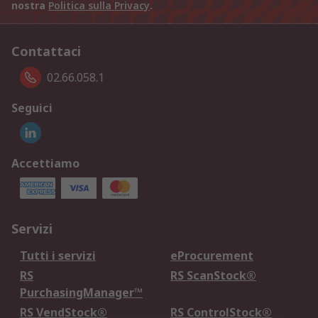
nostra
Politica sulla Privacy
.
Contattaci
02.66.058.1
Seguici
Accettiamo
Servizi
Tutti i servizi
eProcurement
RS
RS ScanStock®
PurchasingManager™
RS VendStock®
RS ControlStock®