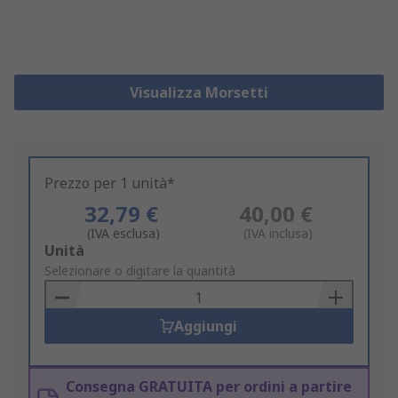
Visualizza Morsetti
Prezzo per 1 unità*
32,79 €
40,00 €
(IVA esclusa)
(IVA inclusa)
Add
Unità
to
Selezionare o digitare la quantità
Basket
Aggiungi
Consegna GRATUITA per ordini a partire