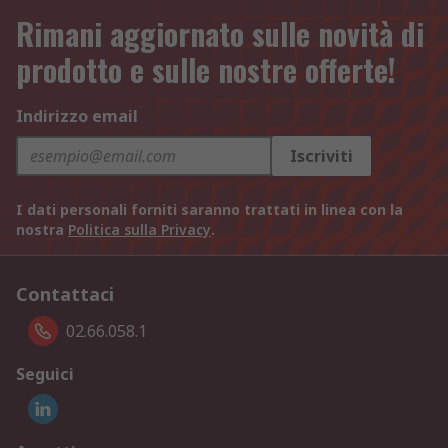
Rimani aggiornato sulle novità di
prodotto e sulle nostre offerte!
Indirizzo email
Iscriviti
I dati personali forniti saranno trattati in linea con la
nostra
Politica sulla Privacy
.
Contattaci
02.66.058.1
Seguici