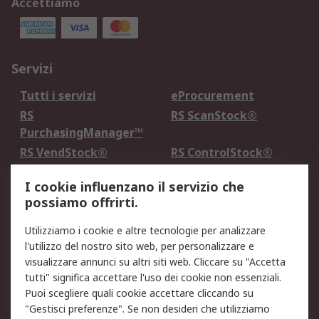
Accettiamo
Servizi
Tutti i servizi
eProcurement
RS
RS ScanStock®
PurchasingManager™
RS VendStock®
RS ControlStock®
Servizio di taratura
MePA
I cookie influenzano il servizio che
possiamo offrirti.
Legale
Utilizziamo i cookie e altre tecnologie per analizzare
Informativa Cookie
Informativa Privacy -
l'utilizzo del nostro sito web, per personalizzare e
Aggiornata
visualizzare annunci su altri siti web. Cliccare su "Accetta
Email Security
Termini d'uso
tutti" significa accettare l'uso dei cookie non essenziali.
Condizioni di vendita
Condizioni generali di
Puoi scegliere quali cookie accettare cliccando su
servizio
"Gestisci preferenze". Se non desideri che utilizziamo