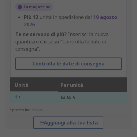
In magazzino
Più
12
unità in spedizione dal
10 agosto
2026
Te ne servono di più?
Inserisci la nuova
quantità e clicca su "Controlla le date di
consegna".
Controlla le date di consegna
Unità
Per unità
1 +
63,65 €
*prezzo indicativo
Aggiungi alla tua lista