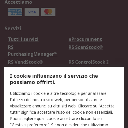
Accettiamo
Servizi
Tutti i servizi
eProcurement
RS
RS ScanStock®
PurchasingManager™
RS VendStock®
RS ControlStock®
Servizio di taratura
MePA
I cookie influenzano il servizio che
possiamo offrirti.
Legale
Utilizziamo i cookie e altre tecnologie per analizzare
Informativa Cookie
Informativa Privacy -
l'utilizzo del nostro sito web, per personalizzare e
Aggiornata
visualizzare annunci su altri siti web. Cliccare su "Accetta
Email Security
Termini d'uso
tutti" significa accettare l'uso dei cookie non essenziali.
Condizioni di vendita
Condizioni generali di
Puoi scegliere quali cookie accettare cliccando su
servizio
"Gestisci preferenze". Se non desideri che utilizziamo