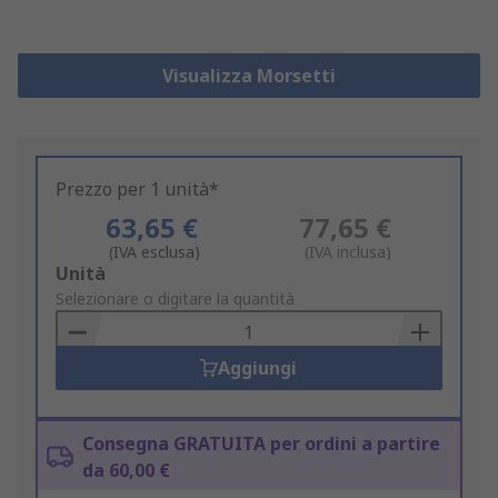
Visualizza Morsetti
Prezzo per 1 unità*
63,65 €
77,65 €
(IVA esclusa)
(IVA inclusa)
Add
Unità
to
Selezionare o digitare la quantità
Basket
Aggiungi
Consegna GRATUITA per ordini a partire
da 60,00 €