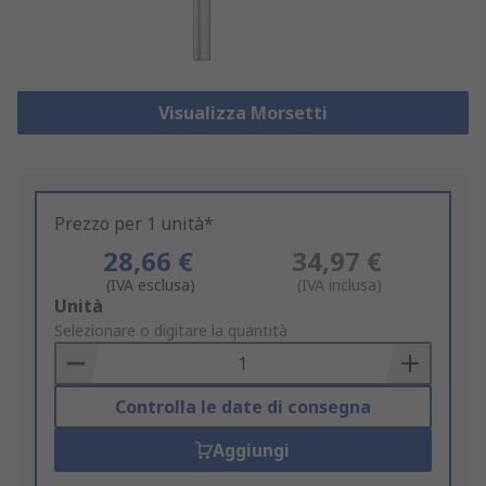
Visualizza Morsetti
Prezzo per 1 unità*
28,66 €
34,97 €
(IVA esclusa)
(IVA inclusa)
Add
Unità
to
Selezionare o digitare la quantità
Basket
Controlla le date di consegna
Aggiungi