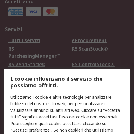
Accettiamo
Servizi
Tutti i servizi
eProcurement
RS
RS ScanStock®
PurchasingManager™
RS VendStock®
RS ControlStock®
Servizio di taratura
MePA
I cookie influenzano il servizio che
possiamo offrirti.
Legale
Utilizziamo i cookie e altre tecnologie per analizzare
Informativa Cookie
Informativa Privacy -
l'utilizzo del nostro sito web, per personalizzare e
Aggiornata
visualizzare annunci su altri siti web. Cliccare su "Accetta
Email Security
Termini d'uso
tutti" significa accettare l'uso dei cookie non essenziali.
Condizioni di vendita
Condizioni generali di
Puoi scegliere quali cookie accettare cliccando su
servizio
"Gestisci preferenze". Se non desideri che utilizziamo