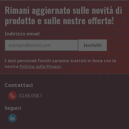
Rimani aggiornato sulle novità di
prodotto e sulle nostre offerte!
Indirizzo email
Iscriviti
I dati personali forniti saranno trattati in linea con la
nostra
Politica sulla Privacy
.
Contattaci
02.66.058.1
Seguici