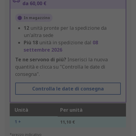
da 60,00 €
In magazzino
12
unità pronte per la spedizione da
un'altra sede
Più
18
unità in spedizione dal
08
settembre 2026
Te ne servono di più?
Inserisci la nuova
quantità e clicca su "Controlla le date di
consegna".
Controlla le date di consegna
Unità
Per unità
1 +
11,10 €
*prezzo indicativo