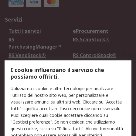
Servizi
Tutti i servizi
eProcurement
RS
RS ScanStock®
PurchasingManager™
RS VendStock®
RS ControlStock®
Servizio di taratura
MePA
I cookie influenzano il servizio che
possiamo offrirti.
Legale
Utilizziamo i cookie e altre tecnologie per analizzare
Informativa Cookie
Informativa Privacy -
l'utilizzo del nostro sito web, per personalizzare e
Aggiornata
visualizzare annunci su altri siti web. Cliccare su "Accetta
Email Security
Termini d'uso
tutti" significa accettare l'uso dei cookie non essenziali.
Condizioni di vendita
Condizioni generali di
Puoi scegliere quali cookie accettare cliccando su
servizio
"Gestisci preferenze". Se non desideri che utilizziamo
questi cookie, clicca su "Rifiuta tutti". Alcune funzionalità
Etica e responsabilità
potrebbero non essere accessibili. Per ulteriori