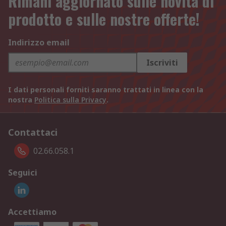
Rimani aggiornato sulle novità di
prodotto e sulle nostre offerte!
Indirizzo email
Iscriviti
I dati personali forniti saranno trattati in linea con la
nostra
Politica sulla Privacy
.
Contattaci
02.66.058.1
Seguici
Accettiamo