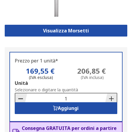
Visualizza Morsetti
Prezzo per 1 unità*
169,55 €
206,85 €
(IVA esclusa)
(IVA inclusa)
Add
Unità
to
Selezionare o digitare la quantità
Basket
Aggiungi
Consegna GRATUITA per ordini a partire