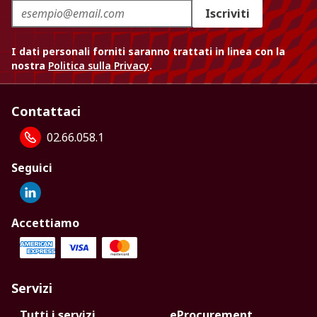
Iscriviti
I dati personali forniti saranno trattati in linea con la
nostra
Politica sulla Privacy
.
Contattaci
02.66.058.1
Seguici
Accettiamo
Servizi
Tutti i servizi
eProcurement