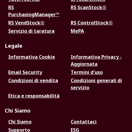
RS
RS ScanStock®
PurchasingManager™
RS VendStock®
RS ControlStock®
Servizio di taratura
MePA
Legale
Informativa Cookie
Informativa Privacy -
Aggiornata
Email Security
Termini d'uso
Condizioni di vendita
Condizioni generali di
servizio
Etica e responsabilità
Chi Siamo
Chi Siamo
Contattaci
Supporto
ESG