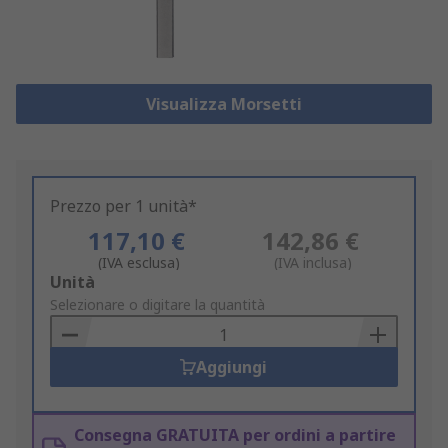
Visualizza Morsetti
Prezzo per 1 unità*
117,10 €
142,86 €
(IVA esclusa)
(IVA inclusa)
Add
Unità
to
Selezionare o digitare la quantità
Basket
Aggiungi
Consegna GRATUITA per ordini a partire