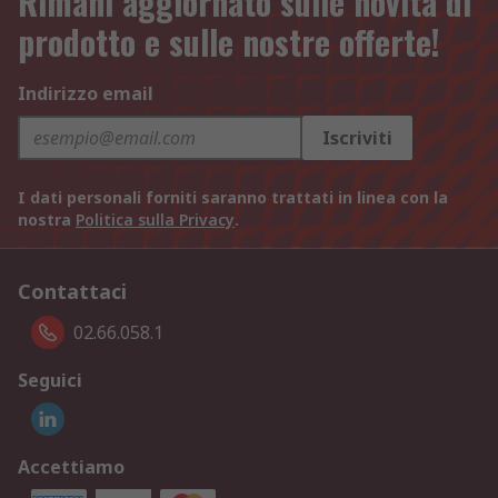
Rimani aggiornato sulle novità di
prodotto e sulle nostre offerte!
Indirizzo email
Iscriviti
I dati personali forniti saranno trattati in linea con la
nostra
Politica sulla Privacy
.
Contattaci
02.66.058.1
Seguici
Accettiamo