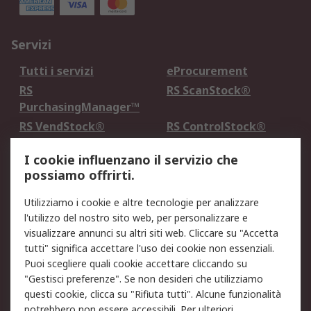
Servizi
Tutti i servizi
eProcurement
RS
RS ScanStock®
PurchasingManager™
RS VendStock®
RS ControlStock®
Servizio di taratura
MePA
I cookie influenzano il servizio che
possiamo offrirti.
Legale
Utilizziamo i cookie e altre tecnologie per analizzare
Informativa Cookie
Informativa Privacy -
l'utilizzo del nostro sito web, per personalizzare e
Aggiornata
visualizzare annunci su altri siti web. Cliccare su "Accetta
Email Security
Termini d'uso
tutti" significa accettare l'uso dei cookie non essenziali.
Condizioni di vendita
Condizioni generali di
Puoi scegliere quali cookie accettare cliccando su
servizio
"Gestisci preferenze". Se non desideri che utilizziamo
questi cookie, clicca su "Rifiuta tutti". Alcune funzionalità
Etica e responsabilità
potrebbero non essere accessibili. Per ulteriori